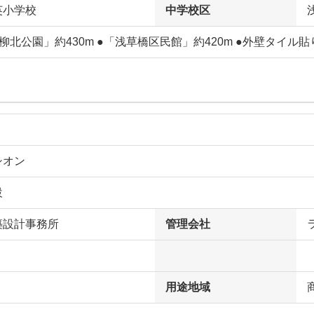
英小学校
中学校区
柳北公園」約430m ●「浅草橋区民館」約420m ●外壁タイル貼
シオン
設
築設計事務所
管理会社
用途地域