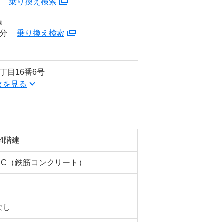
分
乗り換え検索
線
6分
乗り換え検索
丁目16番6号
タを見る
14階建
RC（鉄筋コンクリート）
なし