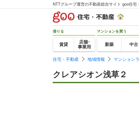
NTTグループ運営の不動産総合サイト goo住宅
借りる
マンションを買う
店舗･
賃貸
新築
中古
事業用
住宅・不動産
地域情報
マンション
クレアシオン浅草２