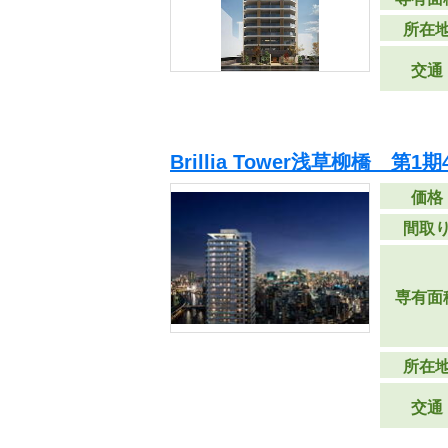
所在
交通
Brillia Tower浅草柳橋 第1期
価格
間取
専有面
所在
交通