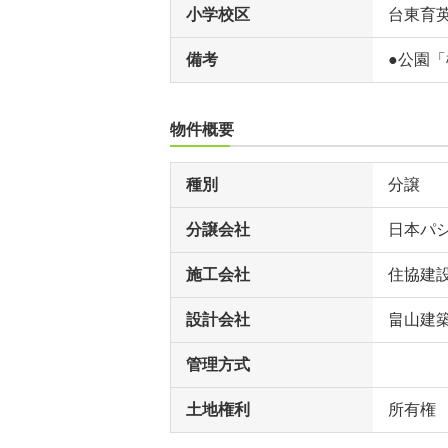
小学校区
台東育
備考
●公園「
物件概要
種別
分譲
分譲会社
日本パ
施工会社
住協建
設計会社
畠山建
管理方式
土地権利
所有権