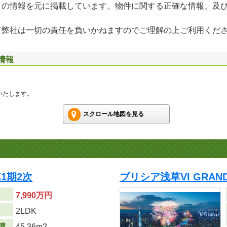
」の情報を元に掲載しています。物件に関する正確な情報、及
て弊社は一切の責任を負いかねますのでご理解の上ご利用くだ
情報
いたします。
スクロール地図を見る
1期2次
ブリシア浅草VI GRAN
7,990万円
り
2LDK
積
45.36m
2