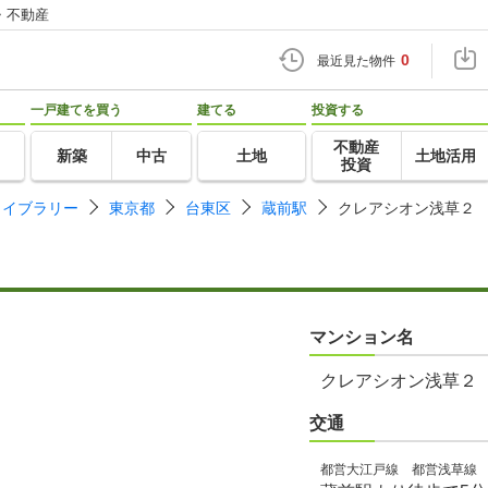
・不動産
0
最近見た物件
一戸建てを買う
建てる
投資する
不動産
新築
中古
土地
土地活用
投資
ライブラリー
東京都
台東区
蔵前駅
クレアシオン浅草２
マンション名
クレアシオン浅草２
交通
都営大江戸線 都営浅草線