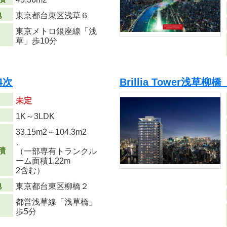
地
東京都台東区浅草６
東京メトロ銀座線「浅
草」歩10分
4次
Brillia Tower浅草
未定
り
1K～3LDK
33.15m
2
～104.3m
2
、
積
（一部専有トランクル
ーム面積1.22m
2
含む）
地
東京都台東区柳橋２
都営浅草線「浅草橋」
歩5分