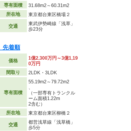
専有面積
31.68m
2
～60.31m
2
所在地
東京都台東区橋場２
東武伊勢崎線「浅草」
交通
歩23分
柳橋 先着順
1億2,300万円～3億1,19
価格
0万円
間取り
2LDK・3LDK
55.19m
2
～79.72m
2
、
専有面積
（一部専有トランクル
ーム面積1.22m
2
含む）
所在地
東京都台東区柳橋２
都営浅草線「浅草橋」
交通
歩5分