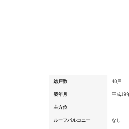
総戸数
48戸
築年月
平成19
主方位
ルーフバルコニー
なし