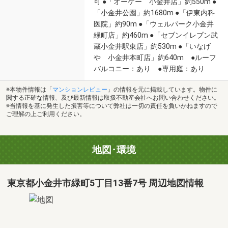
可 ●「オーケー 小金井店」約550m ●
「小金井公園」約1680m ●「伊東内科
医院」約90m ●「ウェルパーク小金井
緑町店」約460m ●「セブンイレブン武
蔵小金井駅東店」約530m ●「いなげ
や 小金井本町店」約640m ●ルーフ
バルコニー：あり ●専用庭：あり
※本物件情報は「
マンションレビュー
」の情報を元に掲載しています。物件に
関する正確な情報、及び最新情報は取扱不動産会社へお問い合わせください。
※当情報を基に発生した損害等について弊社は一切の責任を負いかねますので
ご理解の上ご利用ください。
地図･環境
東京都小金井市緑町5丁目13番7号 周辺地図情報