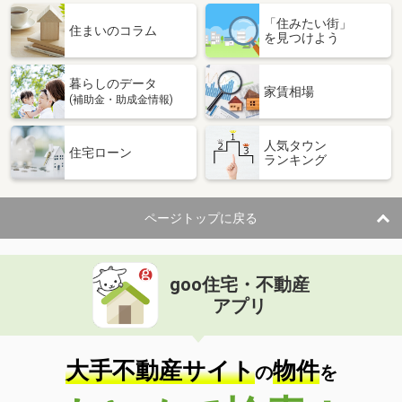
「住みたい街」
住まいのコラム
を見つけよう
暮らしのデータ
家賃相場
(補助金・助成金情報)
人気タウン
住宅ローン
ランキング
ページトップに戻る
goo住宅・不動産
アプリ
大手不動産サイト
物件
の
を