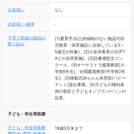
出産祝い
なし
出産祝い-備考
-
子育て関連の独自の
(1)愛育手当(公的補助のない無認可幼
取り組み
児教育・保育施設に在籍している3～
5歳児が対象)。(2)小金井教育の日(PT
Aとの合同実施)。(3)読書感想文コン
クール。(4)オーケストラ鑑賞教室(小
学校6年生)、合唱鑑賞教室(中学校2年
生)。(5)移動式赤ちゃん休憩室(ベビー
テント)貸出事業。(6)子どもの権利条
例の制定と子どもオンブズパーソンの
設置。
子ども・学生等医療
子ども・学生等医療
18歳3月末まで
費助成<通院>対象年