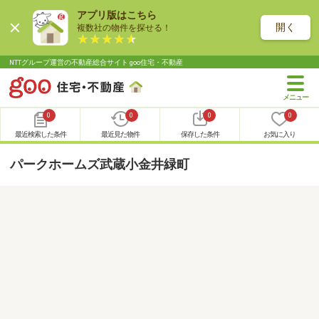
アプリ版はこちら
開く
複数社の物件を探せる！
NTTグループ運営の不動産総合サイト goo住宅・不動産
0
0
0
0
最近検索した条件
最近見た物件
保存した条件
お気に入り
パークホームズ武蔵小金井緑町