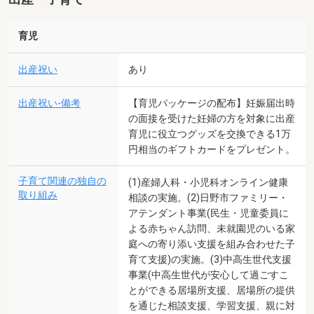
育児
出産祝い
あり
出産祝い-備考
【育児パッケージの配布】妊娠届出時
の面接を受けた妊婦の方を対象に出産
育児に役立つグッズを交換できる1万
円相当のギフトカードをプレゼント。
子育て関連の独自の
(1)産婦人科・小児科オンライン健康
取り組み
相談の実施。(2)日野市ファミリー・
アテンダント事業(民生・児童委員に
よる赤ちゃん訪問、未就園児のいる家
庭への寄り添い支援を組み合わせた子
育て支援)の実施。(3)中高生世代支援
事業(中高生世代が安心して過ごすこ
とができる居場所支援、居場所の提供
を通じた相談支援、学習支援、親に対