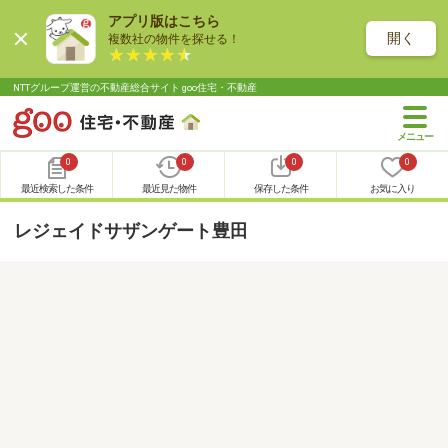
アプリ版はこちら
開く
複数社の物件を探せる！
NTTグループ運営の不動産総合サイト goo住宅・不動産
0
0
0
0
最近検索した条件
最近見た物件
保存した条件
お気に入り
レジェイドサザンゲート豊田