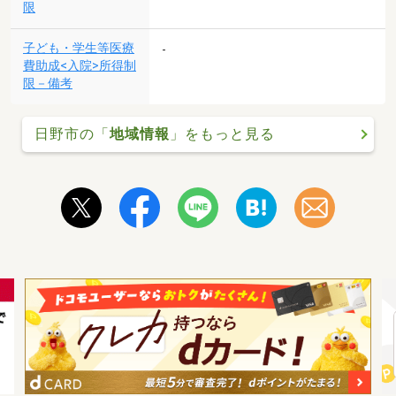
限
子ども・学生等医療
-
費助成<入院>所得制
限－備考
日野市の「
地域情報
」をもっと見る