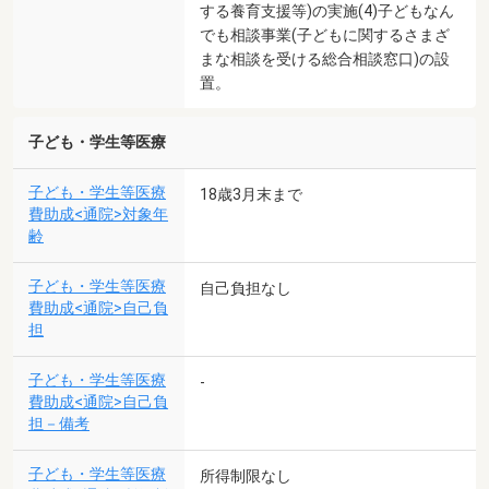
する養育支援等)の実施(4)子どもなん
でも相談事業(子どもに関するさまざ
まな相談を受ける総合相談窓口)の設
置。
子ども・学生等医療
子ども・学生等医療
18歳3月末まで
費助成<通院>対象年
齢
子ども・学生等医療
自己負担なし
費助成<通院>自己負
担
子ども・学生等医療
-
費助成<通院>自己負
担－備考
子ども・学生等医療
所得制限なし