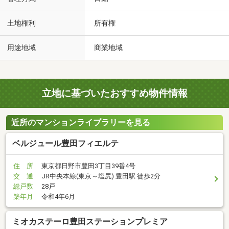
土地権利
所有権
用途地域
商業地域
立地に基づいたおすすめ物件情報
近所のマンションライブラリーを見る
ベルジュール豊田フィエルテ
住 所
東京都日野市豊田3丁目39番4号
交 通
JR中央本線(東京～塩尻) 豊田駅 徒歩2分
総戸数
28戸
築年月
令和4年6月
ミオカステーロ豊田ステーションプレミア