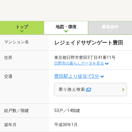
トップ
地図・環境
募集物件
マンション名
レジェイドサザンゲート豊田
住所
東京都日野市豊田3丁目41番11号
日野市の暮らしデータを見る
豊田駅より徒歩で2分
交通
乗り換え検索
総戸数／階建
53戸／14階建
築年月
平成30年1月