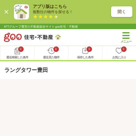
アプリ版はこちら
開く
複数社の物件を探せる！
NTTグループ運営の不動産総合サイト goo住宅・不動産
0
0
0
0
最近検索した条件
最近見た物件
保存した条件
お気に入り
ラングタワー豊田