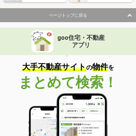
ページトップに戻る
goo住宅・不動産
アプリ
大手不動産サイト
物件
の
を
まとめて検索！