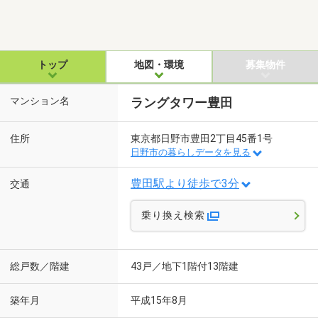
トップ
地図・環境
募集物件
マンション名
ラングタワー豊田
住所
東京都日野市豊田2丁目45番1号
日野市の暮らしデータを見る
豊田駅より徒歩で3分
交通
乗り換え検索
総戸数／階建
43戸／地下1階付13階建
築年月
平成15年8月