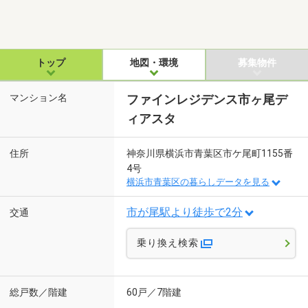
トップ
地図・環境
募集物件
マンション名
ファインレジデンス市ヶ尾デ
ィアスタ
住所
神奈川県横浜市青葉区市ケ尾町1155番
4号
横浜市青葉区の暮らしデータを見る
市が尾駅より徒歩で2分
交通
乗り換え検索
総戸数／階建
60戸／7階建