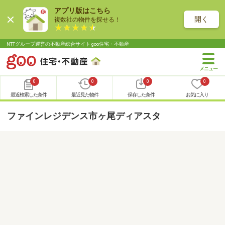
アプリ版はこちら
開く
複数社の物件を探せる！
NTTグループ運営の不動産総合サイト goo住宅・不動産
0
0
0
0
最近検索した条件
最近見た物件
保存した条件
お気に入り
ファインレジデンス市ヶ尾ディアスタ