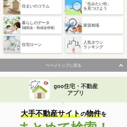
「住みたい街」
住まいのコラム
を見つけよう
暮らしのデータ
家賃相場
(補助金・助成金情報)
人気タウン
住宅ローン
ランキング
ページトップに戻る
goo住宅・不動産
アプリ
大手不動産サイト
物件
の
を