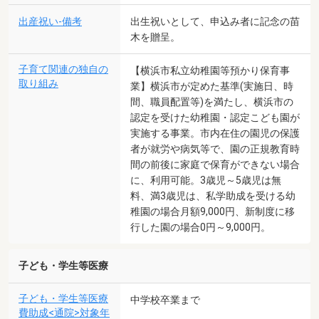
出産祝い-備考
出生祝いとして、申込み者に記念の苗
木を贈呈。
子育て関連の独自の
【横浜市私立幼稚園等預かり保育事
取り組み
業】横浜市が定めた基準(実施日、時
間、職員配置等)を満たし、横浜市の
認定を受けた幼稚園・認定こども園が
実施する事業。市内在住の園児の保護
者が就労や病気等で、園の正規教育時
間の前後に家庭で保育ができない場合
に、利用可能。3歳児～5歳児は無
料、満3歳児は、私学助成を受ける幼
稚園の場合月額9,000円、新制度に移
行した園の場合0円～9,000円。
子ども・学生等医療
子ども・学生等医療
中学校卒業まで
費助成<通院>対象年