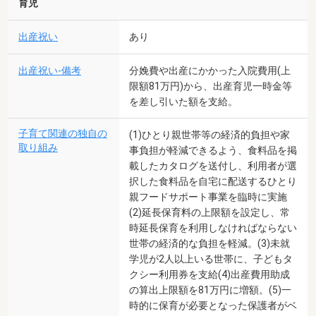
育児
出産祝い
あり
出産祝い-備考
分娩費や出産にかかった入院費用(上
限額81万円)から、出産育児一時金等
を差し引いた額を支給。
子育て関連の独自の
(1)ひとり親世帯等の経済的負担や家
取り組み
事負担が軽減できるよう、食料品を掲
載したカタログを送付し、利用者が選
択した食料品を自宅に配送するひとり
親フードサポート事業を臨時に実施
(2)延長保育料の上限額を設定し、常
時延長保育を利用しなければならない
世帯の経済的な負担を軽減。(3)未就
学児が2人以上いる世帯に、子どもタ
クシー利用券を支給(4)出産費用助成
の算出上限額を81万円に増額。(5)一
時的に保育が必要となった保護者がベ