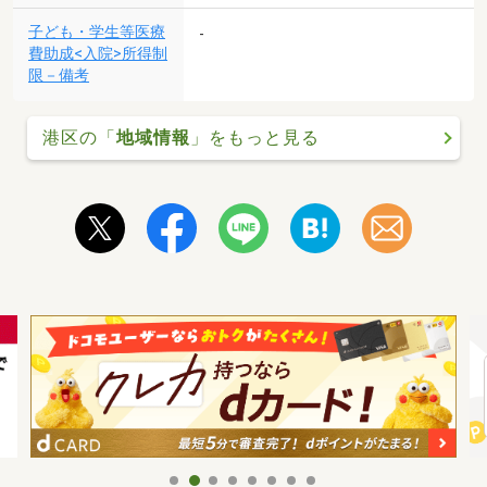
子ども・学生等医療
-
費助成<入院>所得制
限－備考
港区の「
地域情報
」をもっと見る