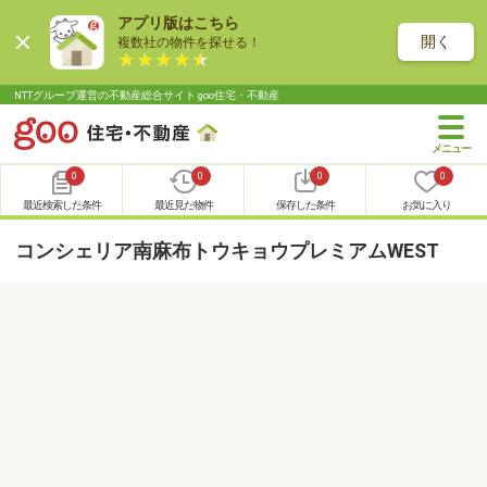
アプリ版はこちら
開く
複数社の物件を探せる！
NTTグループ運営の不動産総合サイト goo住宅・不動産
0
0
0
0
最近検索した条件
最近見た物件
保存した条件
お気に入り
コンシェリア南麻布トウキョウプレミアムWEST