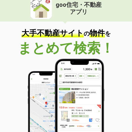
goo住宅・不動産
アプリ
大手不動産サイト
物件
の
を
まとめて検索！