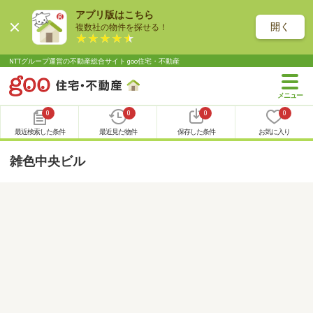
アプリ版はこちら
開く
複数社の物件を探せる！
NTTグループ運営の不動産総合サイト goo住宅・不動産
0
0
0
0
最近検索した条件
最近見た物件
保存した条件
お気に入り
雑色中央ビル