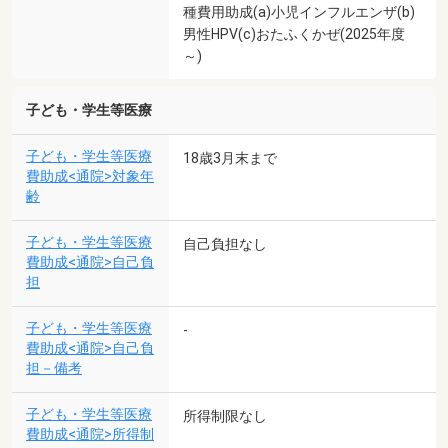
種費用助成(a)小児インフルエンザ(b)
男性HPV(c)おたふくかぜ(2025年度
～)
子ども・学生等医療
子ども・学生等医療
18歳3月末まで
費助成<通院>対象年
齢
子ども・学生等医療
自己負担なし
費助成<通院>自己負
担
子ども・学生等医療
-
費助成<通院>自己負
担－備考
子ども・学生等医療
所得制限なし
費助成<通院>所得制