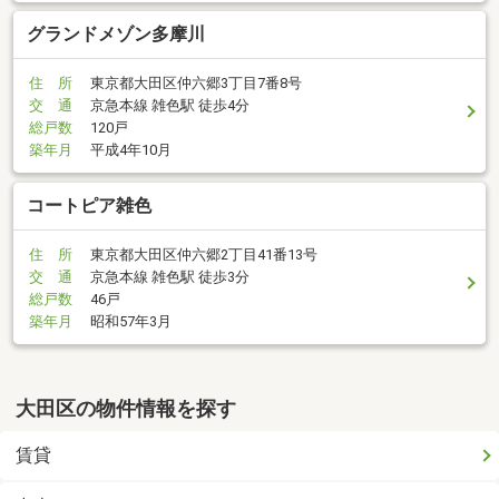
グランドメゾン多摩川
住 所
東京都大田区仲六郷3丁目7番8号
交 通
京急本線 雑色駅 徒歩4分
総戸数
120戸
築年月
平成4年10月
コートピア雑色
住 所
東京都大田区仲六郷2丁目41番13号
交 通
京急本線 雑色駅 徒歩3分
総戸数
46戸
築年月
昭和57年3月
大田区の物件情報を探す
賃貸