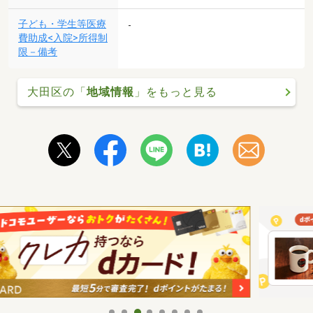
子ども・学生等医療
-
費助成<入院>所得制
限－備考
大田区の「
地域情報
」をもっと見る