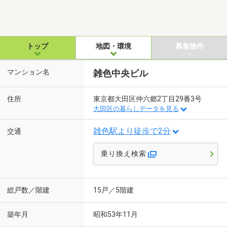
トップ
地図・環境
募集物件
マンション名
雑色中央ビル
住所
東京都大田区仲六郷2丁目29番3号
大田区の暮らしデータを見る
雑色駅より徒歩で2分
交通
乗り換え検索
総戸数／階建
15戸／5階建
築年月
昭和53年11月