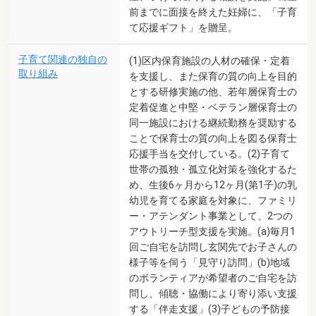
前までに面接を終えた妊婦に、「子育
て応援ギフト」を贈呈。
子育て関連の独自の
(1)区内保育施設の人材の確保・定着
取り組み
を支援し、また保育の質の向上を目的
とする研修実施の他、若年層保育士の
定着促進と中堅・ベテラン層保育士の
同一施設における継続勤務を奨励する
ことで保育士の質の向上を図る保育士
応援手当を交付している。(2)子育て
世帯の孤独・孤立化対策を強化するた
め、生後6ヶ月から12ヶ月(第1子)の乳
幼児を育てる家庭を対象に、ファミリ
ー・アテンダント事業として、2つの
アウトリーチ型支援を実施。(a)毎月1
回ご自宅を訪問し玄関先でお子さんの
様子等を伺う「見守り訪問」(b)地域
のボランティアが希望者のご自宅を訪
問し、傾聴・協働により寄り添い支援
する「伴走支援」(3)子どもの予防接