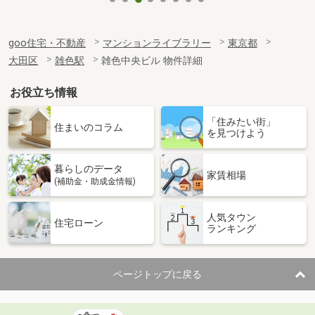
goo住宅・不動産
マンションライブラリー
東京都
大田区
雑色駅
雑色中央ビル 物件詳細
お役立ち情報
「住みたい街」
住まいのコラム
を見つけよう
暮らしのデータ
家賃相場
(補助金・助成金情報)
人気タウン
住宅ローン
ランキング
ページトップに戻る