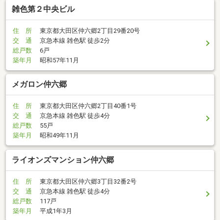
雑色第２中央ビル
住 所
東京都大田区仲六郷2丁目29番20号
交 通
京急本線 雑色駅 徒歩2分
総戸数
6戸
築年月
昭和57年11月
メガロン仲六郷
住 所
東京都大田区仲六郷2丁目40番1号
交 通
京急本線 雑色駅 徒歩4分
総戸数
55戸
築年月
昭和49年11月
ライオンズマンション仲六郷
住 所
東京都大田区仲六郷3丁目32番2号
交 通
京急本線 雑色駅 徒歩4分
総戸数
117戸
築年月
平成1年3月