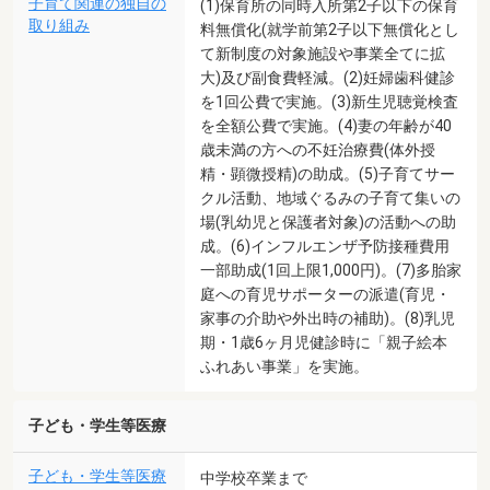
子育て関連の独自の
(1)保育所の同時入所第2子以下の保育
取り組み
料無償化(就学前第2子以下無償化とし
て新制度の対象施設や事業全てに拡
大)及び副食費軽減。(2)妊婦歯科健診
を1回公費で実施。(3)新生児聴覚検査
を全額公費で実施。(4)妻の年齢が40
歳未満の方への不妊治療費(体外授
精・顕微授精)の助成。(5)子育てサー
クル活動、地域ぐるみの子育て集いの
場(乳幼児と保護者対象)の活動への助
成。(6)インフルエンザ予防接種費用
一部助成(1回上限1,000円)。(7)多胎家
庭への育児サポーターの派遣(育児・
家事の介助や外出時の補助)。(8)乳児
期・1歳6ヶ月児健診時に「親子絵本
ふれあい事業」を実施。
子ども・学生等医療
子ども・学生等医療
中学校卒業まで