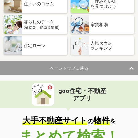
「住みたい街」
住まいのコラム
を見つけよう
暮らしのデータ
家賃相場
(補助金・助成金情報)
人気タウン
住宅ローン
ランキング
ページトップに戻る
goo住宅・不動産
アプリ
大手不動産サイト
物件
の
を
まとめて検索！