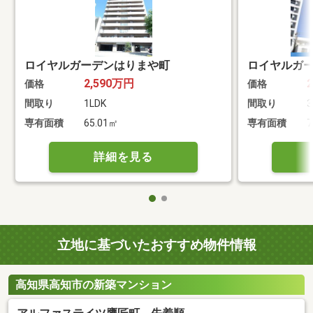
ロイヤルガーデンはりまや町
ロイヤルガ
2,590万円
価格
価格
間取り
1LDK
間取り
3
専有面積
65.01㎡
専有面積
7
詳細を見る
立地に基づいたおすすめ物件情報
高知県高知市の新築マンション