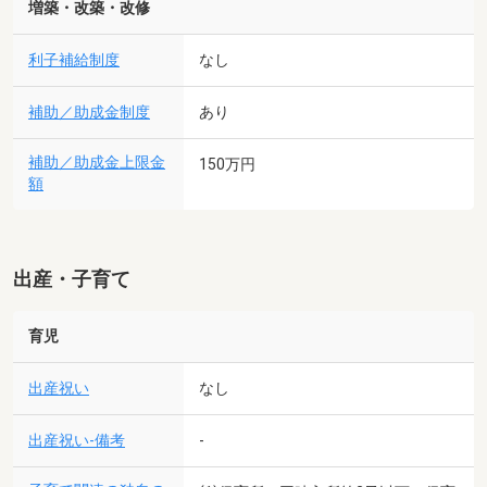
増築・改築・改修
利子補給制度
なし
補助／助成金制度
あり
補助／助成金上限金
150万円
額
出産・子育て
育児
出産祝い
なし
出産祝い-備考
-