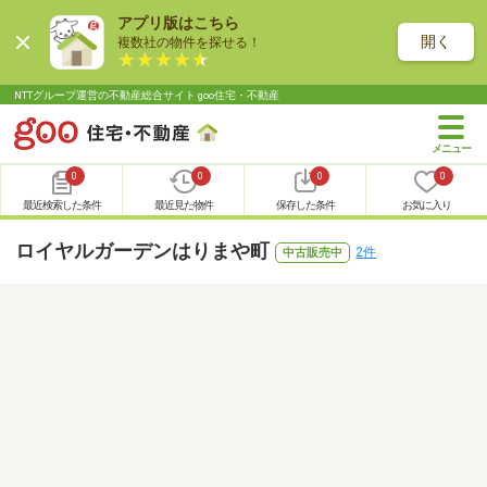
アプリ版はこちら
開く
複数社の物件を探せる！
NTTグループ運営の不動産総合サイト goo住宅・不動産
0
0
0
0
最近検索した条件
最近見た物件
保存した条件
お気に入り
ロイヤルガーデンはりまや町
2件
中古販売中