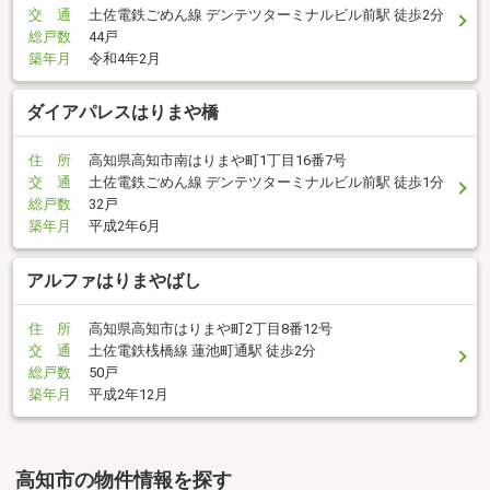
交 通
土佐電鉄ごめん線 デンテツターミナルビル前駅 徒歩2分
総戸数
44戸
築年月
令和4年2月
ダイアパレスはりまや橋
住 所
高知県高知市南はりまや町1丁目16番7号
交 通
土佐電鉄ごめん線 デンテツターミナルビル前駅 徒歩1分
総戸数
32戸
築年月
平成2年6月
アルファはりまやばし
住 所
高知県高知市はりまや町2丁目8番12号
交 通
土佐電鉄桟橋線 蓮池町通駅 徒歩2分
総戸数
50戸
築年月
平成2年12月
高知市の物件情報を探す