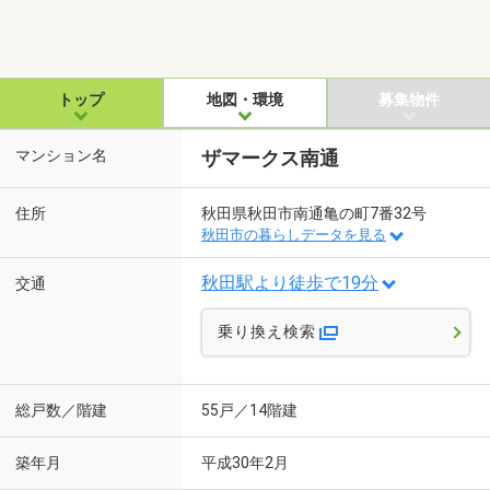
トップ
地図・環境
募集物件
マンション名
ザマークス南通
住所
秋田県秋田市南通亀の町7番32号
秋田市の暮らしデータを見る
秋田駅より徒歩で19分
交通
乗り換え検索
総戸数／階建
55戸／14階建
築年月
平成30年2月