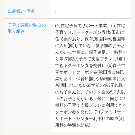
出産祝い-備考
-
子育て関連の独自の
(1)在宅子育てサポート事業。(a)在宅
取り組み
子育てサポートクーポン券(秋田市に
住民票があり、保育所[園]や幼稚園等
に入所[園]していない就学前のお子さ
んがいる世帯に、親子遠足、一時預か
り等7種類の子育て支援プランに利用
できるクーポン券を交付)。(b)多子世
帯サポートクーポン券(秋田市に住民
票があり、保育所[園]や幼稚園等に入
所[園]していない就学前の第3子以降
のお子さんと、その子を含めた3人以
上のお子さんがいる世帯に、同じく7
種類の子育て支援プランに利用できる
クーポン券を交付)。(2)ファミリー・
サポート・センター利用料の助成(利
用料の半額を助成)。