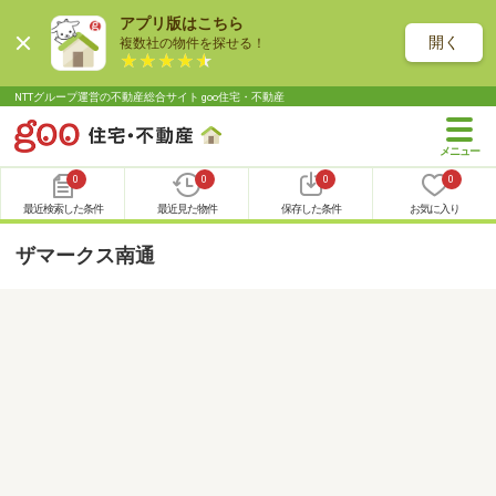
アプリ版はこちら
開く
複数社の物件を探せる！
NTTグループ運営の不動産総合サイト goo住宅・不動産
0
0
0
0
最近検索した条件
最近見た物件
保存した条件
お気に入り
ザマークス南通