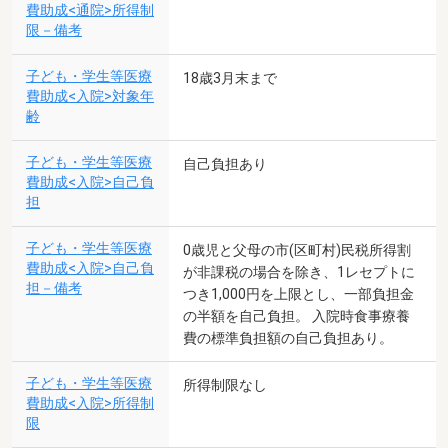
費助成<通院>所得制
限－備考
子ども・学生等医療
18歳3月末まで
費助成<入院>対象年
齢
子ども・学生等医療
自己負担あり
費助成<入院>自己負
担
子ども・学生等医療
0歳児と父母の市(区町村)民税所得割
費助成<入院>自己負
が非課税の場合を除き、1レセプトに
担－備考
つき1,000円を上限とし、一部負担金
の半額を自己負担。 入院時食事療養
費の標準負担額の自己負担あり。
子ども・学生等医療
所得制限なし
費助成<入院>所得制
限