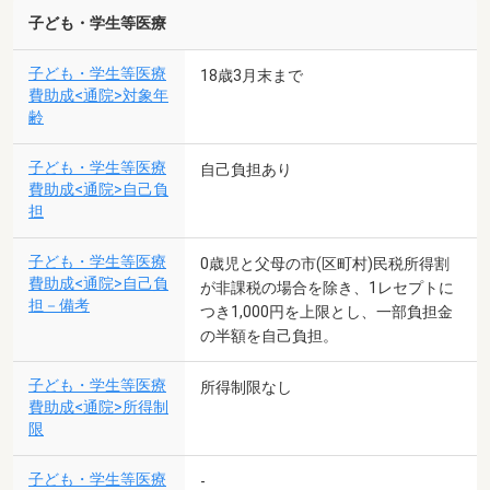
子ども・学生等医療
子ども・学生等医療
18歳3月末まで
費助成<通院>対象年
齢
子ども・学生等医療
自己負担あり
費助成<通院>自己負
担
子ども・学生等医療
0歳児と父母の市(区町村)民税所得割
費助成<通院>自己負
が非課税の場合を除き、1レセプトに
担－備考
つき1,000円を上限とし、一部負担金
の半額を自己負担。
子ども・学生等医療
所得制限なし
費助成<通院>所得制
限
子ども・学生等医療
-