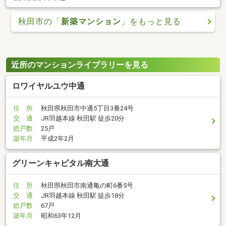
秋田市の「
新築マンション
」をもっと見る
近所のマンションライブラリーを見る
ロワイヤルユウ中通
住 所
秋田県秋田市中通5丁目3番24号
交 通
JR羽越本線 秋田駅 徒歩20分
総戸数
25戸
築年月
平成2年2月
グリーンキャピタル南大通
住 所
秋田県秋田市南通亀の町6番5号
交 通
JR羽越本線 秋田駅 徒歩18分
総戸数
67戸
築年月
昭和63年12月