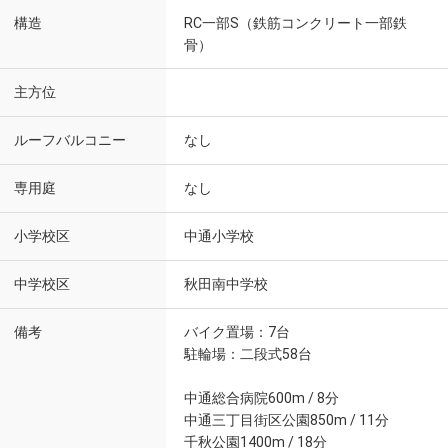
構造
RC一部S（鉄筋コンクリート一部鉄
骨）
主方位
ルーフバルコニー
なし
専用庭
なし
小学校区
中通小学校
中学校区
秋田南中学校
備考
バイク置場：7台
駐輪場：二段式58台
中通総合病院600m / 8分
中通三丁目街区公園850m / 11分
千秋公園1400m / 18分