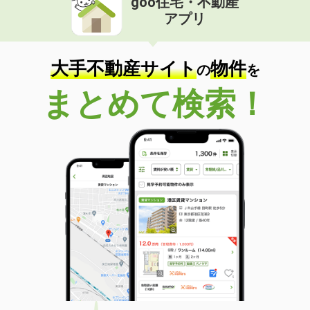
goo住宅・不動産
アプリ
大手不動産サイト
物件
の
を
まとめて検索！