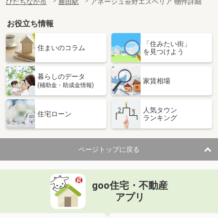
ひたちなか市
勝田駅
アネージュ笹野エスペリア 物件詳細
お役立ち情報
「住みたい街」
住まいのコラム
を見つけよう
暮らしのデータ
家賃相場
(補助金・助成金情報)
人気タウン
住宅ローン
ランキング
ページトップに戻る
goo住宅・不動産
アプリ