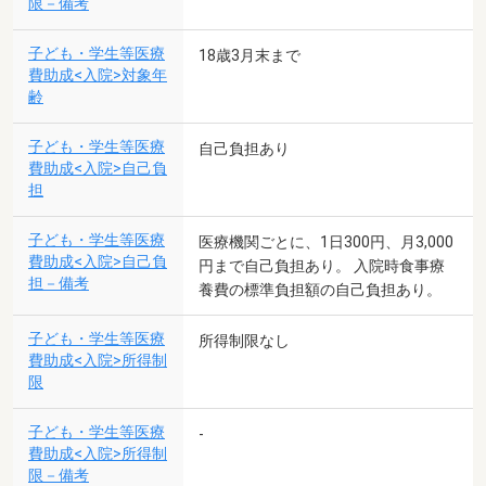
限－備考
子ども・学生等医療
18歳3月末まで
費助成<入院>対象年
齢
子ども・学生等医療
自己負担あり
費助成<入院>自己負
担
子ども・学生等医療
医療機関ごとに、1日300円、月3,000
費助成<入院>自己負
円まで自己負担あり。 入院時食事療
担－備考
養費の標準負担額の自己負担あり。
子ども・学生等医療
所得制限なし
費助成<入院>所得制
限
子ども・学生等医療
-
費助成<入院>所得制
限－備考