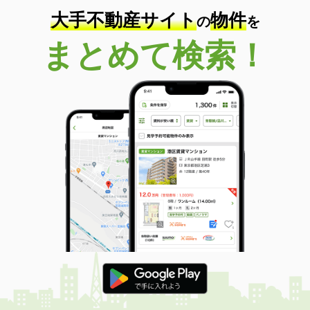
大手不動産サイト
物件
の
を
まとめて検索！