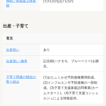
補助／助成金上限金
(1)15万円(2)7.5万円
額
出産・子育て
育児
出産祝い
あり
出産祝い-備考
記念樹(ハナモモ、ブルーベリー)を贈
呈。
子育て関連の独自の
(1)おたふくかぜ予防接種費用助成。
取り組み
(2)インフルエンザ予防接種の一部助
成。(3)子育て支援家庭訪問事業(ホー
ムスタート)。(4)子育て支援コンシェ
ルジュによる情報提供。