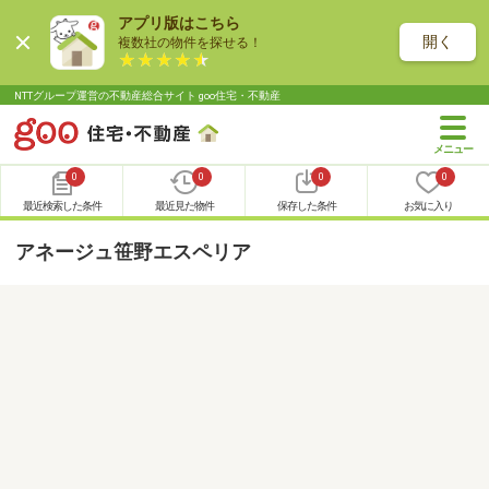
アプリ版はこちら
開く
複数社の物件を探せる！
NTTグループ運営の不動産総合サイト goo住宅・不動産
0
0
0
0
最近検索した条件
最近見た物件
保存した条件
お気に入り
アネージュ笹野エスペリア