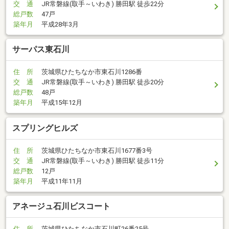
交 通
JR常磐線(取手～いわき) 勝田駅 徒歩22分
総戸数
47戸
築年月
平成28年3月
サーパス東石川
住 所
茨城県ひたちなか市東石川1286番
交 通
JR常磐線(取手～いわき) 勝田駅 徒歩20分
総戸数
48戸
築年月
平成15年12月
スプリングヒルズ
住 所
茨城県ひたちなか市東石川1677番3号
交 通
JR常磐線(取手～いわき) 勝田駅 徒歩11分
総戸数
12戸
築年月
平成11年11月
アネージュ石川ビスコート
住 所
茨城県ひたちなか市石川町26番25号