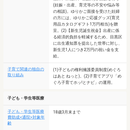
(妊娠・出産、育児等の不安や悩み等
の相談)。ゆりかご面接を受けた妊婦
の方には、ゆりかご応援グッズ(育児
用品カタログギフト1万円相当)を贈
呈。(2)【新生児誕生祝金】出産に係
る経済的負担を軽減するため、目黒区
に出生通知票を提出した世帯に対し、
新生児1人につき2万円の祝い金を支
給。
子育て関連の独自の
(1)子どもの権利擁護委員制度(めぐろ
取り組み
はあと ねっと)。(2)子育てアプリ「め
ぐろ子育てホッ!とナビ」の運用。
子ども・学生等医療
子ども・学生等医療
18歳3月末まで
費助成<通院>対象年
齢