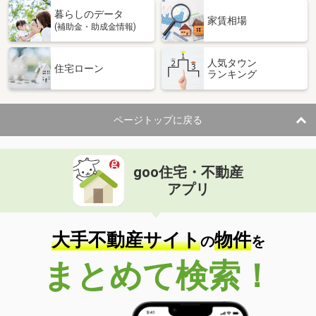
暮らしのデータ
家賃相場
(補助金・助成金情報)
人気タウン
住宅ローン
ランキング
ページトップに戻る
goo住宅・不動産
アプリ
大手不動産サイト
物件
の
を
まとめて検索！