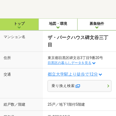
トップ
地図・環境
募集物件
マンション名
ザ・パークハウス碑文谷三丁
目
住所
東京都目黒区碑文谷3丁目9番20号
目黒区の暮らしデータを見る
都立大学駅より徒歩で12分
交通
乗り換え検索
総戸数／階建
25戸／地下1階付5階建