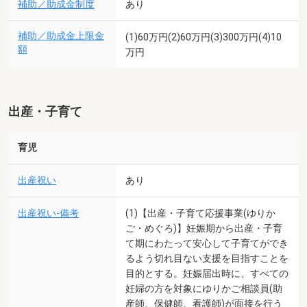
補助／助成金制度
あり
補助／助成金上限金
(1)60万円(2)60万円(3)300万円(4)10
額
万円
出産・子育て
育児
出産祝い
あり
出産祝い-備考
(1)【出産・子育て応援事業(ゆりか
ご・めぐろ)】妊娠期から出産・子育
て期にわたって安心して子育てができ
るよう切れ目ない支援を目指すことを
目的とする。妊娠届出時に、すべての
妊婦の方を対象にゆりかご相談員(助
産師、保健師、看護師)が面接を行う