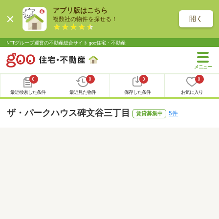
アプリ版はこちら
開く
複数社の物件を探せる！
NTTグループ運営の不動産総合サイト goo住宅・不動産
0
0
0
0
最近検索した条件
最近見た物件
保存した条件
お気に入り
ザ・パークハウス碑文谷三丁目
5件
賃貸募集中