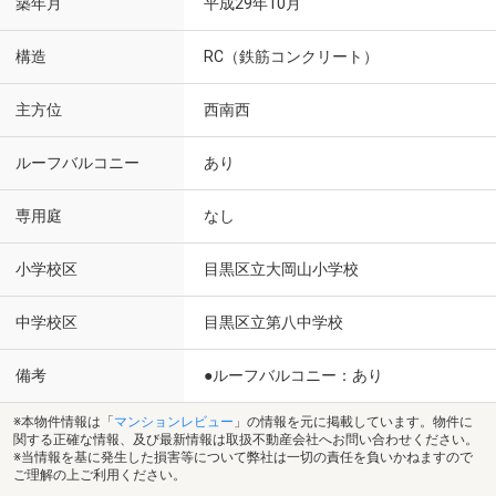
築年月
平成29年10月
構造
RC（鉄筋コンクリート）
主方位
西南西
ルーフバルコニー
あり
専用庭
なし
小学校区
目黒区立大岡山小学校
中学校区
目黒区立第八中学校
備考
●ルーフバルコニー：あり
※本物件情報は「
マンションレビュー
」の情報を元に掲載しています。物件に
関する正確な情報、及び最新情報は取扱不動産会社へお問い合わせください。
※当情報を基に発生した損害等について弊社は一切の責任を負いかねますので
ご理解の上ご利用ください。