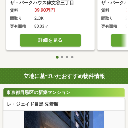
ザ・パークハウス碑文谷三丁目
ザ・パーク
39.90万円
賃料
賃料
間取り
2LDK
間取り
2
専有面積
80.03㎡
専有面積
8
詳細を見る
立地に基づいたおすすめ物件情報
東京都目黒区の新築マンション
レ・ジェイド目黒 先着順