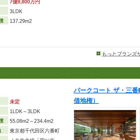
7億9,800万円
り
3LDK
積
137.29m2
もっとブランズ
パークコート ザ・三番
借地権）
未定
り
1LDK～3LDK
積
55.08m
2
～234.4m
2
地
東京都千代田区六番町