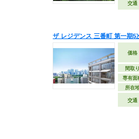
交通
ザ レジデンス 三番町 第一期5
価格
間取
専有面
所在
交通