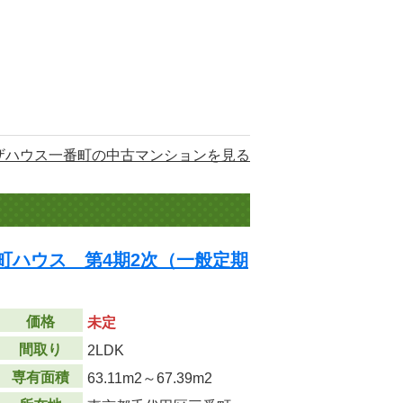
ザハウス一番町の中古マンションを見る
町ハウス 第4期2次（一般定期
価格
未定
間取り
2LDK
専有面積
63.11m
2
～67.39m
2