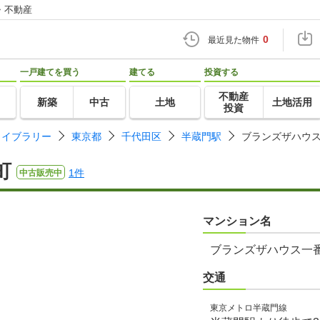
・不動産
0
最近見た物件
一戸建てを買う
建てる
投資する
不動産
新築
中古
土地
土地活用
投資
ライブラリー
東京都
千代田区
半蔵門駅
ブランズザハウ
町
1件
中古販売中
マンション名
ブランズザハウス一
交通
東京メトロ半蔵門線