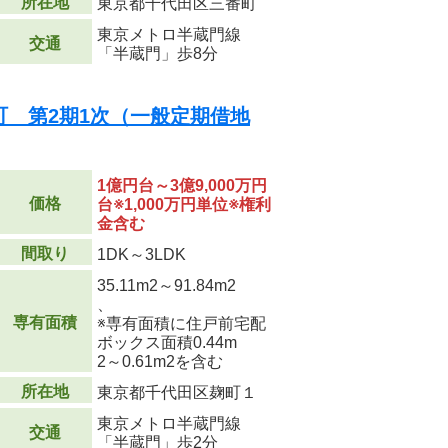
所在地
東京都千代田区三番町
東京メトロ半蔵門線
交通
「半蔵門」歩8分
 第2期1次（一般定期借地
1億円台～3億9,000万円
価格
台※1,000万円単位※権利
金含む
間取り
1DK～3LDK
35.11m
2
～91.84m
2
、
専有面積
※専有面積に住戸前宅配
ボックス面積0.44m
2
～0.61m
2
を含む
所在地
東京都千代田区麹町１
東京メトロ半蔵門線
交通
「半蔵門」歩2分