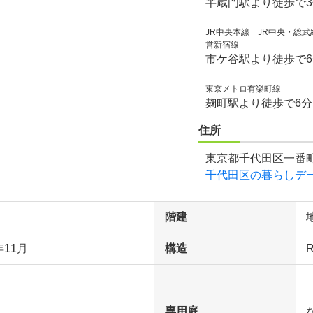
半蔵門駅より徒歩で
JR中央本線 JR中央・総
営新宿線
市ケ谷駅より徒歩で
東京メトロ有楽町線
麹町駅より徒歩で6
住所
東京都千代田区一番町
千代田区の暮らしデ
階建
年11月
構造
専用庭