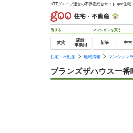
NTTグループ運営の不動産総合サイト goo住宅
借りる
マンションを買う
店舗･
賃貸
新築
中古
事業用
住宅・不動産
地域情報
マンション
ブランズザハウス一番