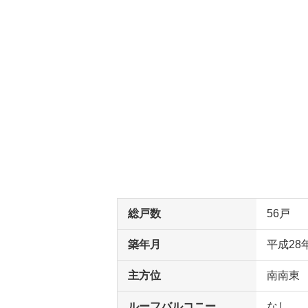
総戸数
56戸
築年月
平成28
主方位
南南東
ルーフバルコニー
なし