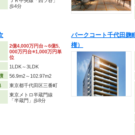
ＪＲ中央線「四ツ谷」
歩4分
次
パークコート千代田麹町
権）
2億4,000万円台～6億5,
000万円台※1,000万円単
位
り
1LDK～3LDK
積
56.9m
2
～102.97m
2
地
東京都千代田区三番町
東京メトロ半蔵門線
「半蔵門」歩8分