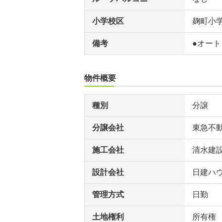
小学校区
麹町小
備考
●オート
物件概要
種別
分譲
分譲会社
東急不
施工会社
清水建
設計会社
日建ハ
管理方式
日勤
土地権利
所有権