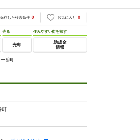
0
0
保存した検索条件
お気に入り
売る
住みやすい街を探す
助成金
売却
情報
ス一番町
番町