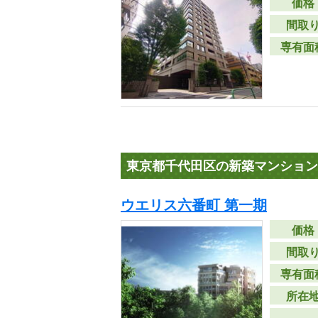
価格
間取
専有面
東京都千代田区の新築マンション
ウエリス六番町 第一期
価格
間取
専有面
所在