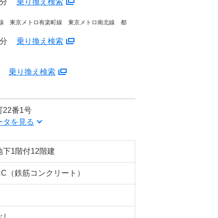
3分
乗り換え検索
武線 東京メトロ有楽町線 東京メトロ南北線 都
6分
乗り換え検索
分
乗り換え検索
22番1号
ータを見る
地下1階付12階建
RC（鉄筋コンクリート）
なし