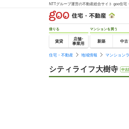
NTTグループ運営の不動産総合サイト goo住宅
借りる
マンションを買う
店舗･
賃貸
新築
中古
事業用
住宅・不動産
地域情報
マンション
シティライフ大樹寺
中古