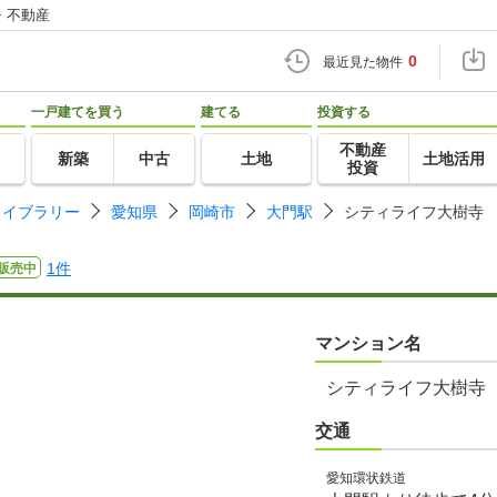
・不動産
0
最近見た物件
一戸建てを買う
建てる
投資する
不動産
新築
中古
土地
土地活用
投資
ライブラリー
愛知県
岡崎市
大門駅
シティライフ大樹寺
1件
販売中
マンション名
シティライフ大樹寺
交通
愛知環状鉄道