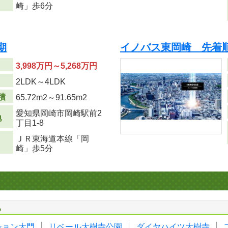
崎」歩6分
期
イノバス東岡崎 先着
3,998万円～5,268万円
り
2LDK～4LDK
積
65.72m
2
～91.65m
2
愛知県岡崎市岡崎駅前2
地
丁目1-8
ＪＲ東海道本線「岡
崎」歩5分
る
ション大門
リベール大樹寺公園
ダイヤハイツ大樹寺