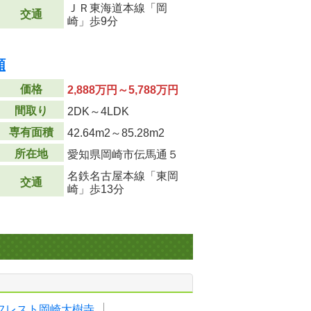
ＪＲ東海道本線「岡
交通
崎」歩9分
順
価格
2,888万円～5,788万円
間取り
2DK～4LDK
専有面積
42.64m
2
～85.28m
2
所在地
愛知県岡崎市伝馬通５
名鉄名古屋本線「東岡
交通
崎」歩13分
フレスト岡崎大樹寺