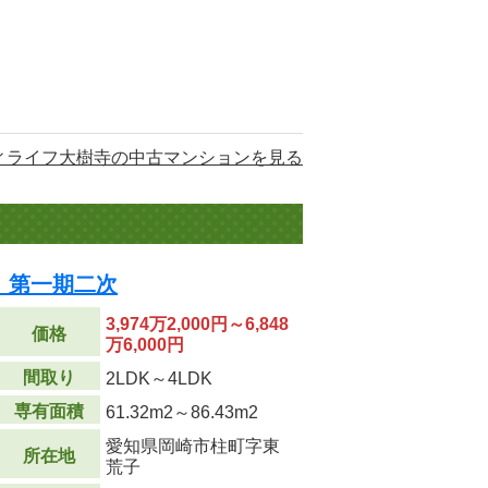
ィライフ大樹寺の中古マンションを見る
 第一期二次
3,974万2,000円～6,848
価格
万6,000円
間取り
2LDK～4LDK
専有面積
61.32m
2
～86.43m
2
愛知県岡崎市柱町字東
所在地
荒子