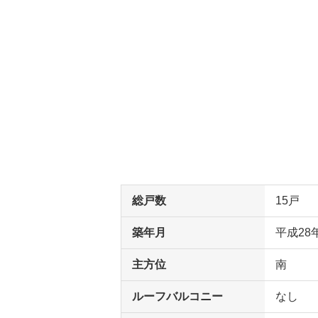
総戸数
15戸
築年月
平成28
主方位
南
ルーフバルコニー
なし