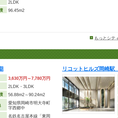
り
2LDK
積
96.45m2
もっとシテ
期
リコットヒルズ岡崎駅
3,630万円～7,780万円
り
2LDK・3LDK
積
56.88m
2
～90.24m
2
愛知県岡崎市明大寺町
地
字西郷中
名鉄名古屋本線「東岡