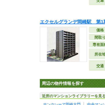
交通
エクセルグランデ岡崎駅 第1
価格
間取
専有面
所在
交通
周辺の物件情報を探す
近所のマンションライブラリーを見
サンクレーア岡崎大門
中央マン