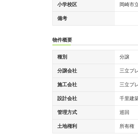
小学校区
岡崎市
備考
物件概要
種別
分譲
分譲会社
三立プ
施工会社
三立プ
設計会社
千里建
管理方式
巡回
土地権利
所有権