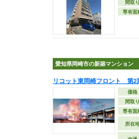
間取
専有面
愛知県岡崎市の新築マンション
リコット東岡崎フロント 第2
価格
間取
専有面
所在