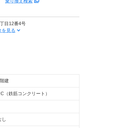
分
乗り換え検索
丁目12番4号
タを見る
8階建
RC（鉄筋コンクリート）
なし