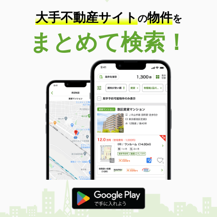
大手不動産サイト
物件
の
を
まとめて検索！