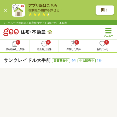
アプリ版はこちら
開く
複数社の物件を探せる！
NTTグループ運営の不動産総合サイト goo住宅・不動産
0
0
0
0
最近検索した条件
最近見た物件
保存した条件
お気に入り
サンクレイドル大手前
4件
1件
賃貸募集中
中古販売中