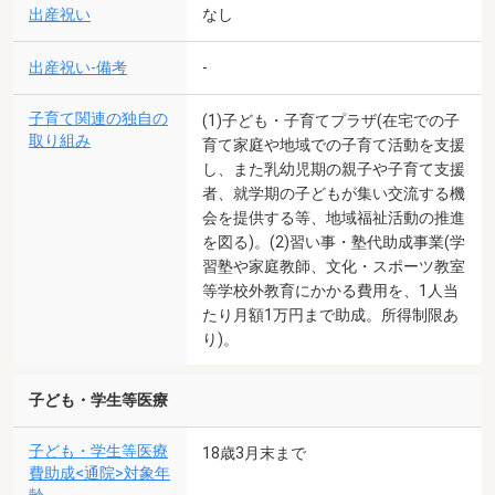
出産祝い
なし
出産祝い-備考
-
子育て関連の独自の
(1)子ども・子育てプラザ(在宅での子
取り組み
育て家庭や地域での子育て活動を支援
し、また乳幼児期の親子や子育て支援
者、就学期の子どもが集い交流する機
会を提供する等、地域福祉活動の推進
を図る)。(2)習い事・塾代助成事業(学
習塾や家庭教師、文化・スポーツ教室
等学校外教育にかかる費用を、1人当
たり月額1万円まで助成。所得制限あ
り)。
子ども・学生等医療
子ども・学生等医療
18歳3月末まで
費助成<通院>対象年