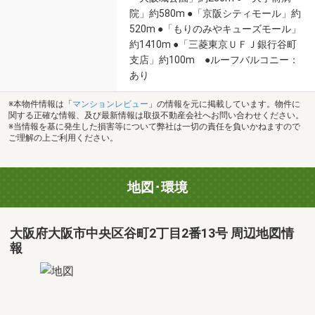
院」約580m ●「京阪シティモール」約
520m ●「もりのみやキューズモール」
約1410m ●「三菱東京ＵＦＪ銀行谷町
支店」約100m ●ルーフバルコニー：
あり
※本物件情報は「
マンションレビュー
」の情報を元に掲載しています。物件に
関する正確な情報、及び最新情報は取扱不動産会社へお問い合わせください。
※当情報を基に発生した損害等について弊社は一切の責任を負いかねますので
ご理解の上ご利用ください。
地図･環境
大阪府大阪市中央区谷町2丁目2番13号 周辺地図情
報