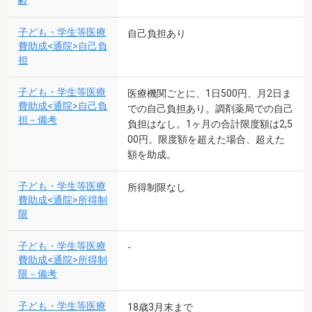
齢
子ども・学生等医療
自己負担あり
費助成<通院>自己負
担
子ども・学生等医療
医療機関ごとに、1日500円、月2日ま
費助成<通院>自己負
での自己負担あり。調剤薬局での自己
担－備考
負担はなし。1ヶ月の合計限度額は2,5
00円。限度額を超えた場合、超えた
額を助成。
子ども・学生等医療
所得制限なし
費助成<通院>所得制
限
子ども・学生等医療
-
費助成<通院>所得制
限－備考
子ども・学生等医療
18歳3月末まで