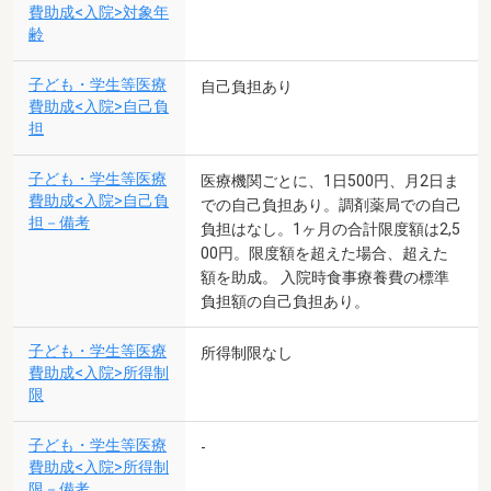
費助成<入院>対象年
齢
子ども・学生等医療
自己負担あり
費助成<入院>自己負
担
子ども・学生等医療
医療機関ごとに、1日500円、月2日ま
費助成<入院>自己負
での自己負担あり。調剤薬局での自己
担－備考
負担はなし。1ヶ月の合計限度額は2,5
00円。限度額を超えた場合、超えた
額を助成。 入院時食事療養費の標準
負担額の自己負担あり。
子ども・学生等医療
所得制限なし
費助成<入院>所得制
限
子ども・学生等医療
-
費助成<入院>所得制
限－備考