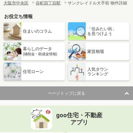
大阪市中央区
谷町四丁目駅
サンクレイドル大手前 物件詳細
お役立ち情報
「住みたい街」
住まいのコラム
を見つけよう
暮らしのデータ
家賃相場
(補助金・助成金情報)
人気タウン
住宅ローン
ランキング
ページトップに戻る
goo住宅・不動産
アプリ