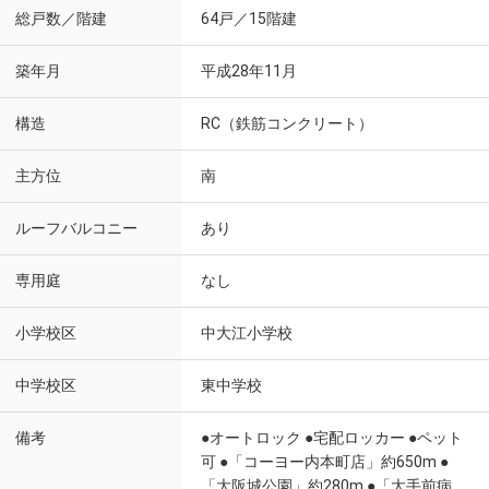
総戸数／階建
64戸／15階建
築年月
平成28年11月
構造
RC（鉄筋コンクリート）
主方位
南
ルーフバルコニー
あり
専用庭
なし
小学校区
中大江小学校
中学校区
東中学校
備考
●オートロック ●宅配ロッカー ●ペット
可 ●「コーヨー内本町店」約650m ●
「大阪城公園」約280m ●「大手前病