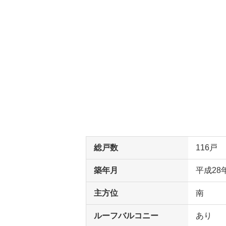
総戸数
116戸
築年月
平成28
主方位
南
ルーフバルコニー
あり