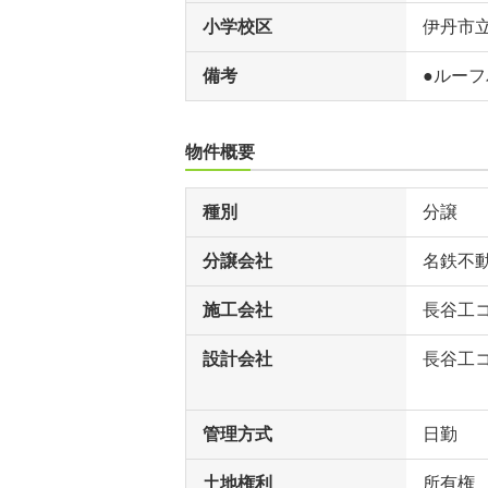
小学校区
伊丹市
備考
●ルー
物件概要
種別
分譲
分譲会社
名鉄不
施工会社
長谷工
設計会社
長谷工
管理方式
日勤
土地権利
所有権