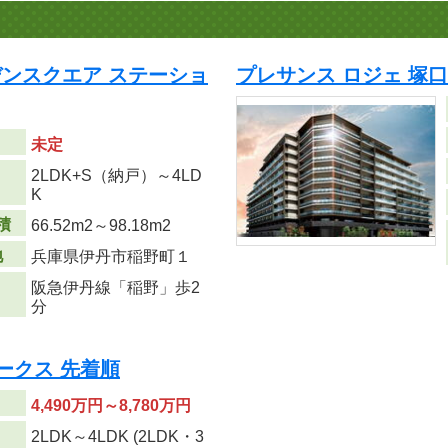
ンスクエア ステーショ
プレサンス ロジェ 塚口
未定
2LDK+S（納戸）～4LD
り
K
積
66.52m
2
～98.18m
2
地
兵庫県伊丹市稲野町１
阪急伊丹線「稲野」歩2
分
ークス 先着順
4,490万円～8,780万円
2LDK～4LDK (2LDK・3
り