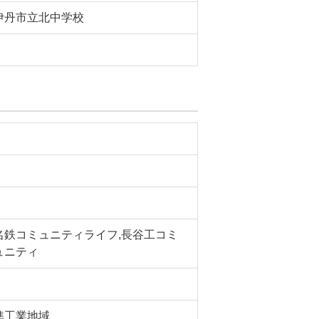
伊丹市立北中学校
名鉄コミュニティライフ,長谷工コミ
ュニティ
準工業地域