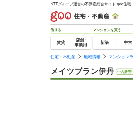
NTTグループ運営の不動産総合サイト goo住宅
借りる
マンションを買う
店舗･
賃貸
新築
中古
事業用
住宅・不動産
地域情報
マンション
メイツブラン伊丹
中古販売