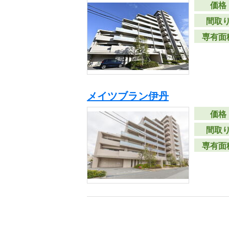
価格
間取
専有面
メイツブラン伊丹
価格
間取
専有面