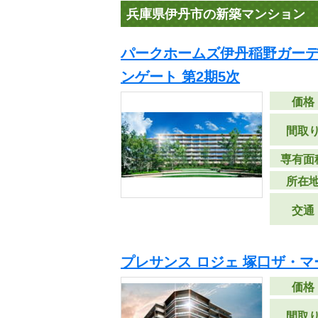
兵庫県伊丹市の新築マンション
パークホームズ伊丹稲野ガーデ
ンゲート 第2期5次
価格
間取
専有面
所在
交通
プレサンス ロジェ 塚口ザ・マ
価格
間取