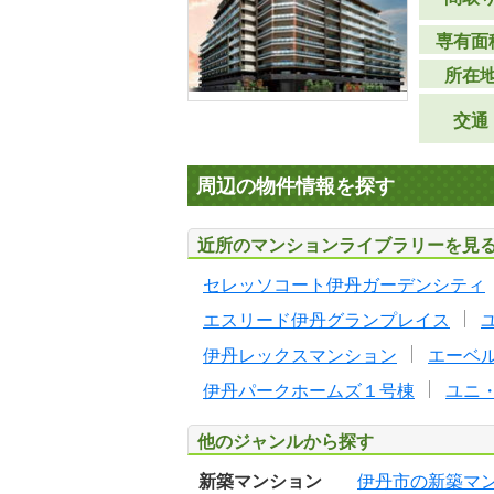
専有面
所在
交通
周辺の物件情報を探す
近所のマンションライブラリーを見
セレッソコート伊丹ガーデンシティ
エスリード伊丹グランプレイス
伊丹レックスマンション
エーベ
伊丹パークホームズ１号棟
ユニ
他のジャンルから探す
新築マンション
伊丹市の新築マ