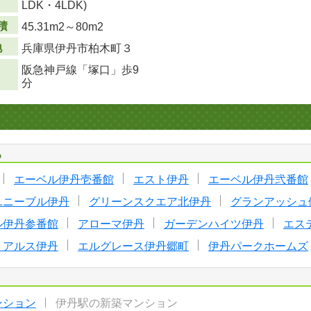
LDK・4LDK)
積
45.31m
2
～80m
2
地
兵庫県伊丹市柏木町３
阪急神戸線「塚口」歩9
分
る
エーベル伊丹壱番館
エスト伊丹
エーベル伊丹弐番館
ユニーブル伊丹
グリーンスクエア北伊丹
グランアッシュ
ル伊丹参番館
アローマ伊丹
ガーデンハイツ伊丹
エス
・アルス伊丹
エルグレース伊丹郷町
伊丹パークホームズ
ンション
伊丹駅の新築マンション