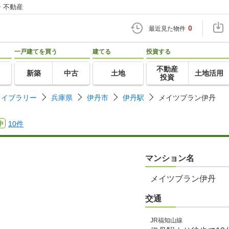
・不動産
0
最近見た物件
一戸建てを買う
建てる
投資する
不動産
新築
中古
土地
土地活用
投資
ライブラリー
兵庫県
伊丹市
伊丹駅
メイツブラン伊丹
10件
中
マンション名
メイツブラン伊丹
交通
JR福知山線