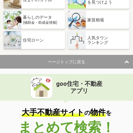
を見つけよう
暮らしのデータ
家賃相場
(補助金・助成金情報)
人気タウン
住宅ローン
ランキング
ページトップに戻る
goo住宅・不動産
アプリ
大手不動産サイト
物件
の
を
まとめて検索！