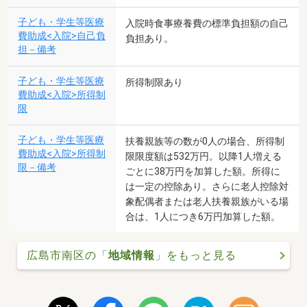
子ども・学生等医療
入院時食事療養費の標準負担額の自己
費助成<入院>自己負
負担あり。
担－備考
子ども・学生等医療
所得制限あり
費助成<入院>所得制
限
子ども・学生等医療
扶養親族等の数が0人の場合、所得制
費助成<入院>所得制
限限度額は532万円。以降1人増える
限－備考
ごとに38万円を加算した額。所得に
は一定の控除あり。さらに老人控除対
象配偶者または老人扶養親族がいる場
合は、1人につき6万円加算した額。
広島市南区の「
地域情報
」をもっと見る