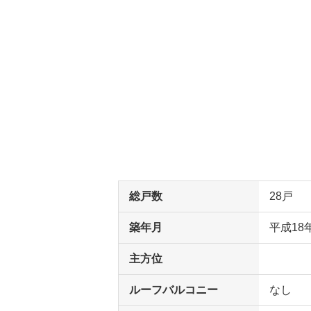
総戸数
28戸
築年月
平成18
主方位
ルーフバルコニー
なし