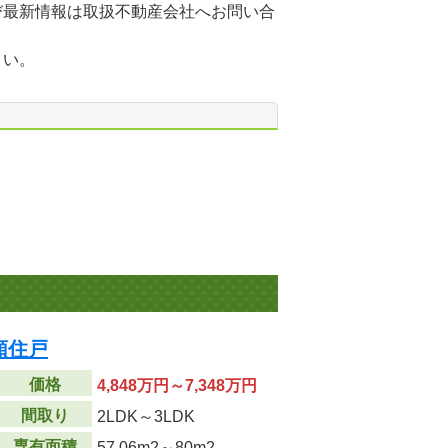
び最新情報は取扱不動産会社へお問い合
さい。
順住戸
価格
4,848万円～7,348万円
間取り
2LDK～3LDK
専有面積
57.06m
2
～80m
2