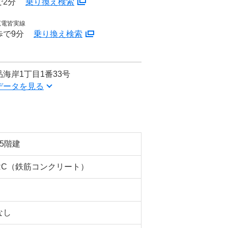
で2分
乗り換え検索
広電皆実線
歩で9分
乗り換え検索
海岸1丁目1番33号
データを見る
15階建
RC（鉄筋コンクリート）
なし