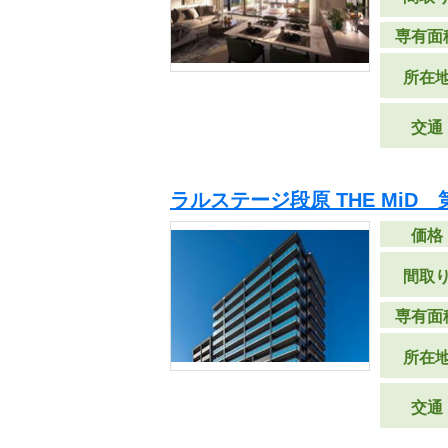
専有面
所在
交通
ラルステージ段原 THE MiD 
価格
間取
専有面
所在
交通