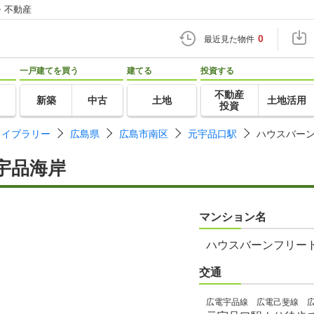
・不動産
0
最近見た物件
一戸建てを買う
建てる
投資する
不動産
新築
中古
土地
土地活用
投資
ライブラリー
広島県
広島市南区
元宇品口駅
ハウスバー
宇品海岸
マンション名
ハウスバーンフリー
交通
広電宇品線 広電己斐線 