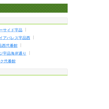
ーサイド宇品
イアパレス宇品西
品西弐番館
ジ宇品海岸通り
ク弐番館