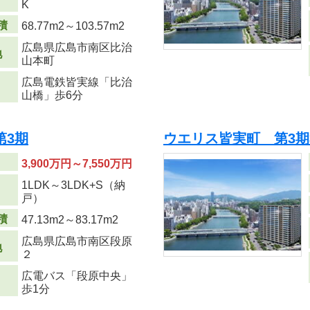
K
積
68.77m
2
～103.57m
2
広島県広島市南区比治
地
山本町
広島電鉄皆実線「比治
山橋」歩6分
第3期
ウエリス皆実町 第3期
3,900万円～7,550万円
1LDK～3LDK+S（納
り
戸）
積
47.13m
2
～83.17m
2
広島県広島市南区段原
地
２
広電バス「段原中央」
歩1分