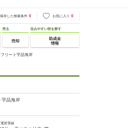
0
0
保存した検索条件
お気に入り
売る
住みやすい街を探す
助成金
売却
情報
ンフリート宇品海岸
ト宇品海岸
広電皆実線