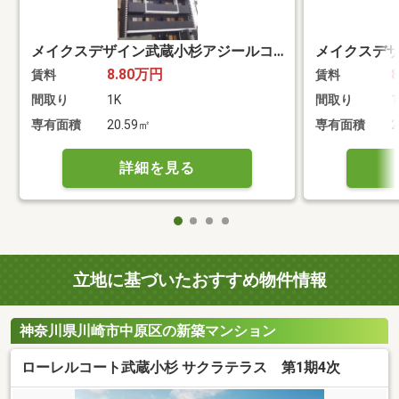
メイクスデザイン武蔵小杉アジールコート
8.80万円
賃料
賃料
間取り
1K
間取り
1
専有面積
20.59㎡
専有面積
2
詳細を見る
立地に基づいたおすすめ物件情報
神奈川県川崎市中原区の新築マンション
ローレルコート武蔵小杉 サクラテラス 第1期4次