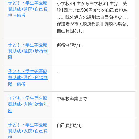
子ども・学生等医療
小学校4年生から中学校3年生は、受
費助成<通院>自己負
診1回ごとに500円までの自己負担あ
担－備考
り。院外処方の調剤は自己負担なし。
保護者が市民税所得割非課税の場合、
自己負担なし。
子ども・学生等医療
所得制限なし
費助成<通院>所得制
限
子ども・学生等医療
-
費助成<通院>所得制
限－備考
子ども・学生等医療
中学校卒業まで
費助成<入院>対象年
齢
子ども・学生等医療
自己負担なし
費助成<入院>自己負
担