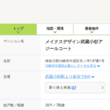
トップ
地図・環境
募集物件
マンション名
メイクスデザイン武蔵小杉ア
ジールコート
住所
神奈川県川崎市中原区市ノ坪147番1号
川崎市中原区の暮らしデータを見る
武蔵小杉駅より徒歩で6分
交通
乗り換え検索
総戸数／階建
28戸／7階建