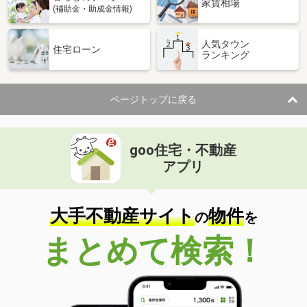
家賃相場
(補助金・助成金情報)
人気タウン
住宅ローン
ランキング
ページトップに戻る
goo住宅・不動産
アプリ
大手不動産サイト
物件
の
を
まとめて検索！