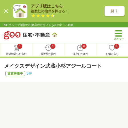
アプリ版はこちら
開く
複数社の物件を探せる！
NTTグループ運営の不動産総合サイト goo住宅・不動産
0
0
0
0
最近検索した条件
最近見た物件
保存した条件
お気に入り
メイクスデザイン武蔵小杉アジールコート
5件
賃貸募集中