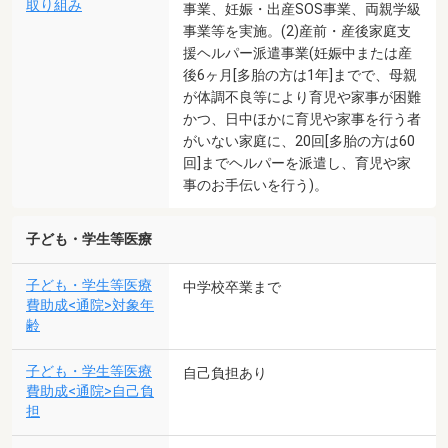
取り組み
事業、妊娠・出産SOS事業、両親学級
事業等を実施。(2)産前・産後家庭支
援ヘルパー派遣事業(妊娠中または産
後6ヶ月[多胎の方は1年]までで、母親
が体調不良等により育児や家事が困難
かつ、日中ほかに育児や家事を行う者
がいない家庭に、20回[多胎の方は60
回]までヘルパーを派遣し、育児や家
事のお手伝いを行う)。
子ども・学生等医療
子ども・学生等医療
中学校卒業まで
費助成<通院>対象年
齢
子ども・学生等医療
自己負担あり
費助成<通院>自己負
担