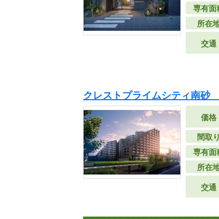
専有面
所在
交通
クレストプライムシティ南砂 
価格
間取
専有面
所在
交通