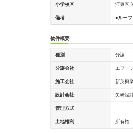
小学校区
江東区
備考
●ルー
物件概要
種別
分譲
分譲会社
エフ・
施工会社
新英興
設計会社
矢崎設
管理方式
土地権利
所有権