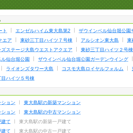
る
ート
エンゼルハイム東大島第2
ザウインベル仙台堀公園
クエア
東砂三丁目ハイツ７号棟
アルシオン東大島
東
ンズステージ大島ウエストアクエア
東砂三丁目ハイツ２号棟
ベル仙台堀公園
ザウインベル仙台堀公園ガーデンウイング
ライオンズタワー大島
コスモ大島ロイヤルフォルム
丁目ハイツ５号棟
ンション
東大島駅の新築マンション
ンション
東大島駅の中古マンション
戸建て
東大島駅の新築一戸建て
戸建て
東大島駅の中古一戸建て