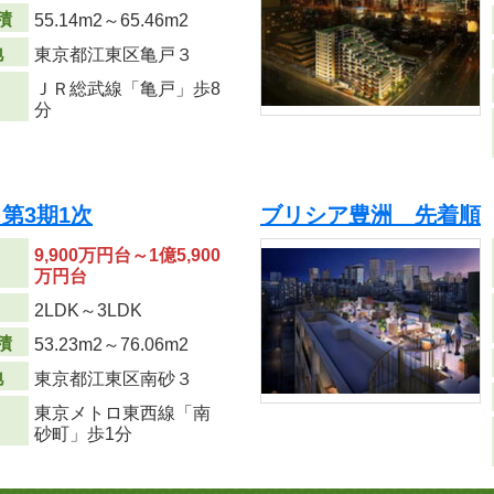
積
55.14m
2
～65.46m
2
地
東京都江東区亀戸３
ＪＲ総武線「亀戸」歩8
分
第3期1次
ブリシア豊洲 先着順
9,900万円台～1億5,900
万円台
り
2LDK～3LDK
積
53.23m
2
～76.06m
2
地
東京都江東区南砂３
東京メトロ東西線「南
砂町」歩1分