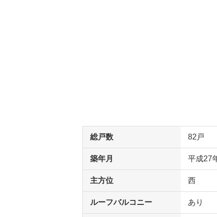
総戸数
82戸
築年月
平成27
主方位
西
ルーフバルコニー
あり