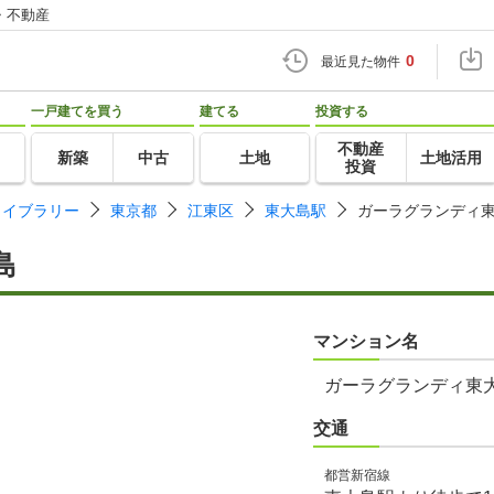
・不動産
0
最近見た物件
一戸建てを買う
建てる
投資する
不動産
新築
中古
土地
土地活用
投資
ライブラリー
東京都
江東区
東大島駅
ガーラグランディ
島
マンション名
ガーラグランディ東
交通
都営新宿線