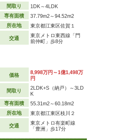
間取り
1DK～4LDK
専有面積
37.79m
2
～94.52m
2
所在地
東京都江東区佐賀１
東京メトロ東西線「門
交通
前仲町」歩8分
8,998万円～1億1,498万
価格
円
2LDK+S（納戸）～3LD
間取り
K
専有面積
55.31m
2
～60.18m
2
所在地
東京都江東区枝川２
東京メトロ有楽町線
交通
「豊洲」歩17分