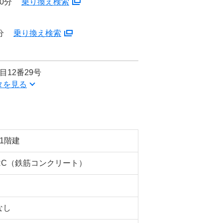
0分
乗り換え検索
分
乗り換え検索
12番29号
タを見る
11階建
RC（鉄筋コンクリート）
なし