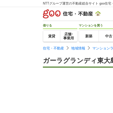
NTTグループ運営の不動産総合サイト goo住宅
借りる
マンションを買う
店舗･
賃貸
新築
中古
事業用
住宅・不動産
地域情報
マンション
ガーラグランディ東大