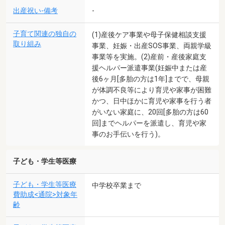
出産祝い-備考
-
子育て関連の独自の
(1)産後ケア事業や母子保健相談支援
取り組み
事業、妊娠・出産SOS事業、両親学級
事業等を実施。(2)産前・産後家庭支
援ヘルパー派遣事業(妊娠中または産
後6ヶ月[多胎の方は1年]までで、母親
が体調不良等により育児や家事が困難
かつ、日中ほかに育児や家事を行う者
がいない家庭に、20回[多胎の方は60
回]までヘルパーを派遣し、育児や家
事のお手伝いを行う)。
子ども・学生等医療
子ども・学生等医療
中学校卒業まで
費助成<通院>対象年
齢