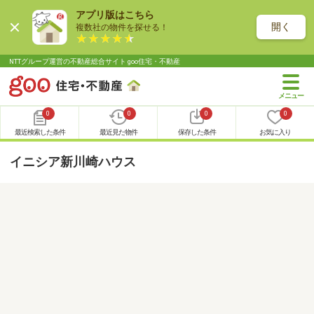
アプリ版はこちら
開く
複数社の物件を探せる！
NTTグループ運営の不動産総合サイト goo住宅・不動産
0
0
0
0
最近検索した条件
最近見た物件
保存した条件
お気に入り
イニシア新川崎ハウス