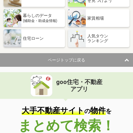
を見つけよう
暮らしのデータ
家賃相場
(補助金・助成金情報)
人気タウン
住宅ローン
ランキング
ページトップに戻る
goo住宅・不動産
アプリ
大手不動産サイト
物件
の
を
まとめて検索！