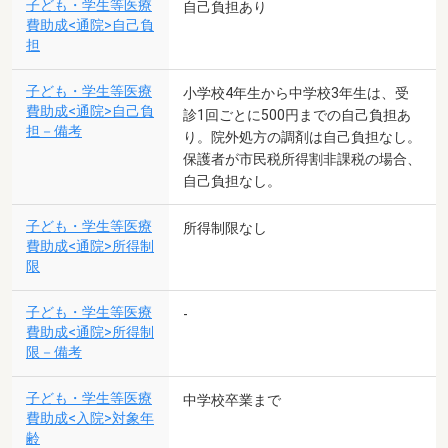
子ども・学生等医療
自己負担あり
費助成<通院>自己負
担
子ども・学生等医療
小学校4年生から中学校3年生は、受
費助成<通院>自己負
診1回ごとに500円までの自己負担あ
担－備考
り。院外処方の調剤は自己負担なし。
保護者が市民税所得割非課税の場合、
自己負担なし。
子ども・学生等医療
所得制限なし
費助成<通院>所得制
限
子ども・学生等医療
-
費助成<通院>所得制
限－備考
子ども・学生等医療
中学校卒業まで
費助成<入院>対象年
齢