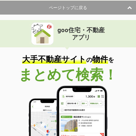
ページトップに戻る
goo住宅・不動産
アプリ
大手不動産サイト
物件
の
を
まとめて検索！