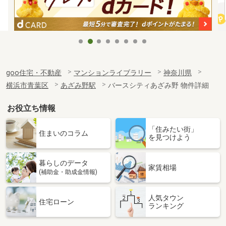
goo住宅・不動産
マンションライブラリー
神奈川県
横浜市青葉区
あざみ野駅
バースシティあざみ野 物件詳細
お役立ち情報
「住みたい街」
住まいのコラム
を見つけよう
暮らしのデータ
家賃相場
(補助金・助成金情報)
人気タウン
住宅ローン
ランキング