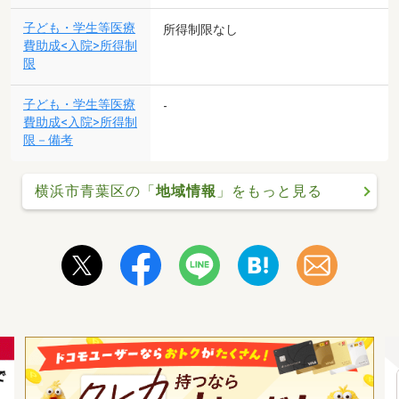
子ども・学生等医療
所得制限なし
費助成<入院>所得制
限
子ども・学生等医療
-
費助成<入院>所得制
限－備考
横浜市青葉区の「
地域情報
」をもっと見る