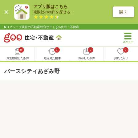
アプリ版はこちら
開く
複数社の物件を探せる！
NTTグループ運営の不動産総合サイト goo住宅・不動産
0
0
0
0
最近検索した条件
最近見た物件
保存した条件
お気に入り
バースシティあざみ野