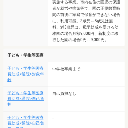
実施する事業。市内在住の園児の保護
者が就労や病気等で、園の正規教育時
間の前後に家庭で保育ができない場合
に、利用可能。3歳児～5歳児は無
料、満3歳児は、私学助成を受ける幼
稚園の場合月額9,000円、新制度に移
行した園の場合0円～9,000円。
子ども・学生等医療
子ども・学生等医療
中学校卒業まで
費助成<通院>対象年
齢
子ども・学生等医療
自己負担なし
費助成<通院>自己負
担
子ども・学生等医療
-
費助成<通院>自己負