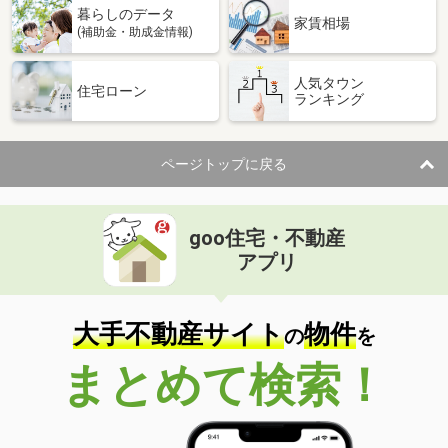
暮らしのデータ
家賃相場
(補助金・助成金情報)
人気タウン
住宅ローン
ランキング
ページトップに戻る
goo住宅・不動産
アプリ
大手不動産サイト
物件
の
を
まとめて検索！