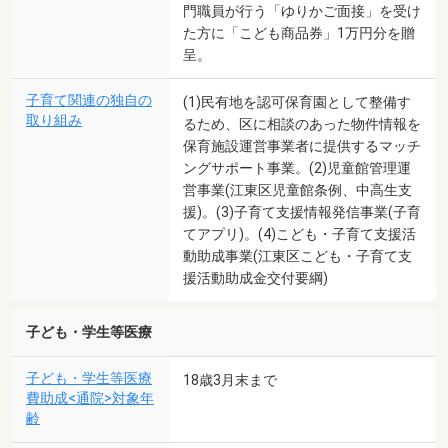
門職員が行う「ゆりかご面接」を受け
た方に「こども商品券」1万円分を贈
呈。
子育て関連の独自の
(1)民有地を認可保育園として整備す
取り組み
るため、区に相談のあった物件情報を
保育施設運営事業者に提供するマッチ
ングサポート事業。(2)児童館管理運
営事業(江東区児童館条例、中高生支
援)。(3)子育て支援情報発信事業(子育
てアプリ)。(4)こども・子育て支援活
動助成事業(江東区こども・子育て支
援活動助成金交付要綱)
子ども・学生等医療
子ども・学生等医療
18歳3月末まで
費助成<通院>対象年
齢