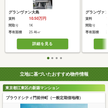
グランヴァン大島
グランヴァ
10.50万円
賃料
賃料
間取り
1K
間取り
1
専有面積
25.46㎡
専有面積
2
詳細を見る
立地に基づいたおすすめ物件情報
東京都江東区の新築マンション
プラウドシティ門前仲町（一般定期借地権）