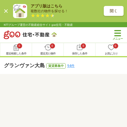
アプリ版はこちら
開く
複数社の物件を探せる！
NTTグループ運営の不動産総合サイト goo住宅・不動産
0
0
0
0
最近検索した条件
最近見た物件
保存した条件
お気に入り
グランヴァン大島
94件
賃貸募集中