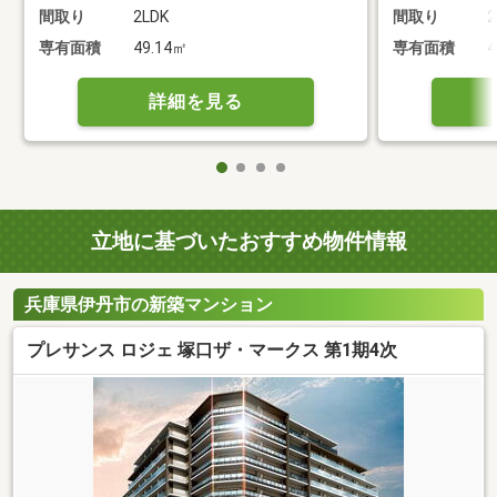
間取り
2LDK
間取り
2
専有面積
49.14㎡
専有面積
4
詳細を見る
立地に基づいたおすすめ物件情報
兵庫県伊丹市の新築マンション
プレサンス ロジェ 塚口ザ・マークス 第1期4次