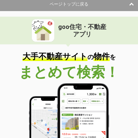
ページトップに戻る
goo住宅・不動産
アプリ
大手不動産サイト
物件
の
を
まとめて検索！