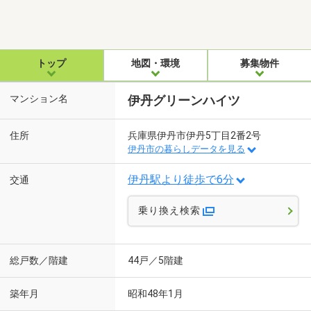
トップ
地図・環境
募集物件
マンション名
伊丹グリーンハイツ
住所
兵庫県伊丹市伊丹5丁目2番2号
伊丹市の暮らしデータを見る
伊丹駅より徒歩で6分
交通
乗り換え検索
総戸数／階建
44戸／5階建
築年月
昭和48年1月