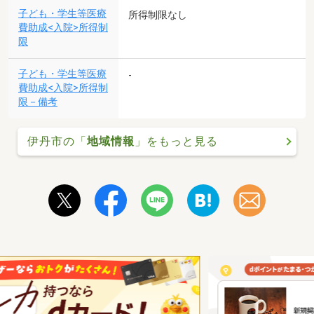
子ども・学生等医療
所得制限なし
費助成<入院>所得制
限
子ども・学生等医療
-
費助成<入院>所得制
限－備考
伊丹市の「
地域情報
」をもっと見る