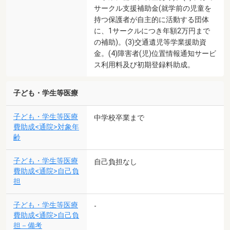
サークル支援補助金(就学前の児童を
持つ保護者が自主的に活動する団体
に、1サークルにつき年額2万円まで
の補助)。(3)交通遺児等学業援助資
金。(4)障害者(児)位置情報通知サービ
ス利用料及び初期登録料助成。
子ども・学生等医療
子ども・学生等医療
中学校卒業まで
費助成<通院>対象年
齢
子ども・学生等医療
自己負担なし
費助成<通院>自己負
担
子ども・学生等医療
-
費助成<通院>自己負
担－備考