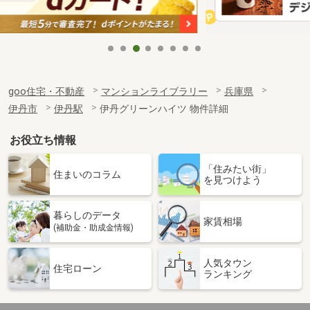
goo住宅・不動産
マンションライブラリー
兵庫県
伊丹市
伊丹駅
伊丹グリーンハイツ 物件詳細
お役立ち情報
「住みたい街」
住まいのコラム
を見つけよう
暮らしのデータ
家賃相場
(補助金・助成金情報)
人気タウン
住宅ローン
ランキング