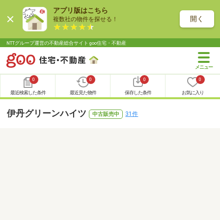
アプリ版はこちら
開く
複数社の物件を探せる！
NTTグループ運営の不動産総合サイト goo住宅・不動産
0
0
0
0
最近検索した条件
最近見た物件
保存した条件
お気に入り
伊丹グリーンハイツ
31件
中古販売中