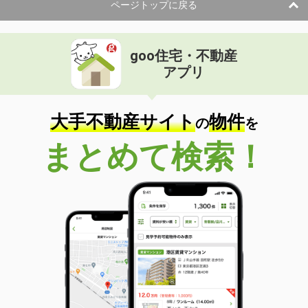
ページトップに戻る
goo住宅・不動産
アプリ
大手不動産サイト
物件
の
を
まとめて検索！