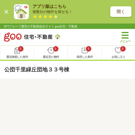
アプリ版はこちら
開く
複数社の物件を探せる！
NTTグループ運営の不動産総合サイト goo住宅・不動産
0
0
0
0
最近検索した条件
最近見た物件
保存した条件
お気に入り
公団千里緑丘団地３３号棟