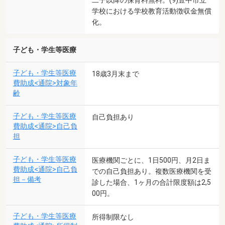
二子以降の保育料無料。(9)豊中市立
学校における学校教育活動徴収金無償
化。
子ども・学生等医療
子ども・学生等医療
18歳3月末まで
費助成<通院>対象年
齢
子ども・学生等医療
自己負担あり
費助成<通院>自己負
担
子ども・学生等医療
医療機関ごとに、1日500円、月2日ま
費助成<通院>自己負
での自己負担あり。複数医療機関を受
担－備考
診した場合、1ヶ月の合計限度額は2,5
00円。
子ども・学生等医療
所得制限なし