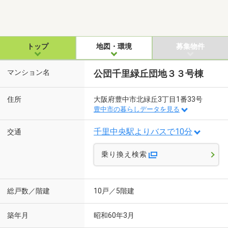
トップ
地図・環境
募集物件
マンション名
公団千里緑丘団地３３号棟
住所
大阪府豊中市北緑丘3丁目1番33号
豊中市の暮らしデータを見る
千里中央駅よりバスで10分
交通
乗り換え検索
総戸数／階建
10戸／5階建
築年月
昭和60年3月