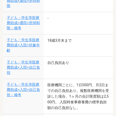
費助成<通院>所得制
限
子ども・学生等医療
-
費助成<通院>所得制
限－備考
子ども・学生等医療
18歳3月末まで
費助成<入院>対象年
齢
子ども・学生等医療
自己負担あり
費助成<入院>自己負
担
子ども・学生等医療
医療機関ごとに、1日500円、月2日ま
費助成<入院>自己負
での自己負担あり。複数医療機関を受
担－備考
診した場合、1ヶ月の合計限度額は2,5
00円。 入院時食事療養費の標準負担
額の自己負担なし。