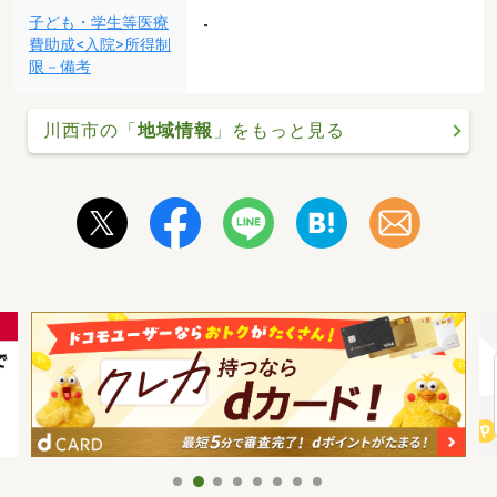
子ども・学生等医療
-
費助成<入院>所得制
限－備考
川西市の「
地域情報
」をもっと見る