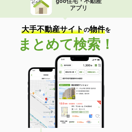
goo住宅・不動産
アプリ
大手不動産サイト
物件
の
を
まとめて検索！