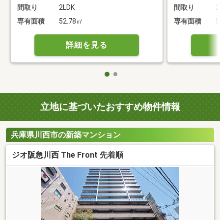
間取り
2LDK
間取り
2
専有面積
52.78㎡
専有面積
5
詳細を見る
立地に基づいたおすすめ物件情報
兵庫県川西市の新築マンション
ジオ阪急川西 The Front 先着順