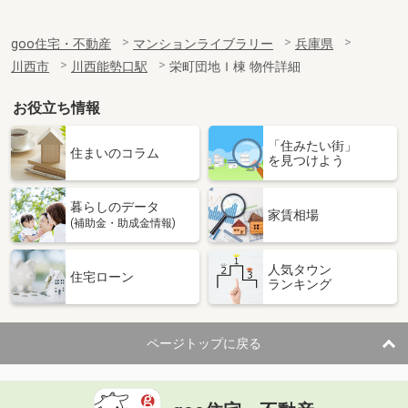
goo住宅・不動産
マンションライブラリー
兵庫県
川西市
川西能勢口駅
栄町団地Ｉ棟 物件詳細
お役立ち情報
「住みたい街」
住まいのコラム
を見つけよう
暮らしのデータ
家賃相場
(補助金・助成金情報)
人気タウン
住宅ローン
ランキング
ページトップに戻る