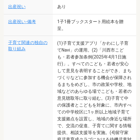
出産祝い
あり
出産祝い-備考
1子1冊ブックスタート用絵本を贈
呈。
子育て関連の独自の
(1)子育て支援アプリ「かわにし子育
取り組み
てNavi」の運用。(2)「川西市こど
も・若者参加条例(2025年4月1日施
行)」。すべてのこども・若者が安心
して意見を表明することができ、まち
づくりなどに参加する機会が保障され
るまちをめざし、市の政策や学校、地
域などのあらゆる場でこども・若者の
意見聴取等に取り組む。(3)子育て中
の保護者とこどもを対象に、市内すべ
ての中学校区に1ヶ所以上地域子育て
支援拠点を設置し、地域の身近な場所
で、交流の促進、子育てに関する情報
提供、相談支援等を実施。(4)留守家
庭児童育成クラブにおける待機児童対