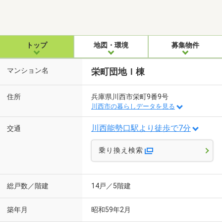
トップ
地図・環境
募集物件
マンション名
栄町団地Ｉ棟
住所
兵庫県川西市栄町9番9号
川西市の暮らしデータを見る
川西能勢口駅より徒歩で7分
交通
乗り換え検索
総戸数／階建
14戸／5階建
築年月
昭和59年2月