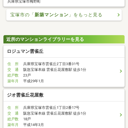
兵庫県宝塚市梅野町
宝塚市の「
新築マンション
」をもっと見る
近所のマンションライブラリーを見る
ロジュマン雲雀丘
住 所
兵庫県宝塚市雲雀丘2丁目3番31号
交 通
阪急宝塚本線 雲雀丘花屋敷駅 徒歩1分
総戸数
23戸
築年月
平成29年1月
ジオ雲雀丘花屋敷
住 所
兵庫県宝塚市雲雀丘1丁目2番17号
交 通
阪急宝塚本線 雲雀丘花屋敷駅 徒歩1分
総戸数
18戸
築年月
平成14年3月