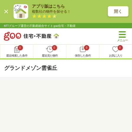
アプリ版はこちら
開く
複数社の物件を探せる！
NTTグループ運営の不動産総合サイト goo住宅・不動産
0
0
0
0
最近検索した条件
最近見た物件
保存した条件
お気に入り
グランドメゾン雲雀丘