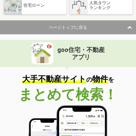
人気タウン
住宅ローン
ランキング
ページトップに戻る
goo住宅・不動産
アプリ
大手不動産サイト
物件
の
を
まとめて検索！