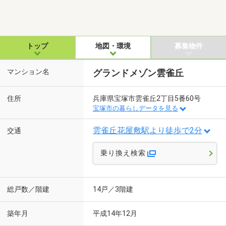
トップ
地図・環境
募集物件
マンション名
グランドメゾン雲雀丘
住所
兵庫県宝塚市雲雀丘2丁目5番60号
宝塚市の暮らしデータを見る
雲雀丘花屋敷駅より徒歩で2分
交通
乗り換え検索
総戸数／階建
14戸／3階建
築年月
平成14年12月