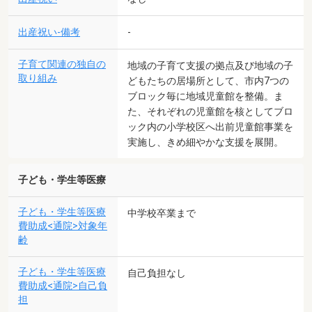
出産祝い-備考
-
子育て関連の独自の
地域の子育て支援の拠点及び地域の子
取り組み
どもたちの居場所として、市内7つの
ブロック毎に地域児童館を整備。ま
た、それぞれの児童館を核としてブロ
ック内の小学校区へ出前児童館事業を
実施し、きめ細やかな支援を展開。
子ども・学生等医療
子ども・学生等医療
中学校卒業まで
費助成<通院>対象年
齢
子ども・学生等医療
自己負担なし
費助成<通院>自己負
担