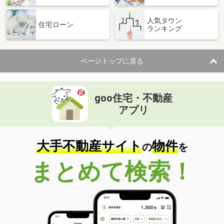
人気タウン
住宅ローン
ランキング
ページトップに戻る
goo住宅・不動産
アプリ
大手不動産サイト
物件
の
を
まとめて検索！