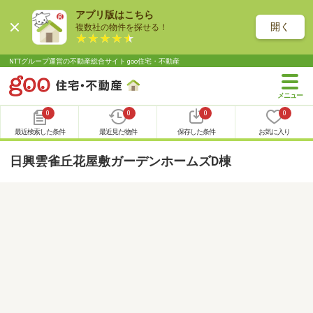
アプリ版はこちら
開く
複数社の物件を探せる！
NTTグループ運営の不動産総合サイト goo住宅・不動産
0
0
0
0
最近検索した条件
最近見た物件
保存した条件
お気に入り
日興雲雀丘花屋敷ガーデンホームズD棟