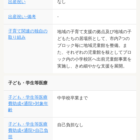
出産祝い
なし
出産祝い-備考
-
子育て関連の独自の
地域の子育て支援の拠点及び地域の子
取り組み
どもたちの居場所として、市内7つの
ブロック毎に地域児童館を整備。ま
た、それぞれの児童館を核としてブロ
ック内の小学校区へ出前児童館事業を
実施し、きめ細やかな支援を展開。
子ども・学生等医療
子ども・学生等医療
中学校卒業まで
費助成<通院>対象年
齢
子ども・学生等医療
自己負担なし
費助成<通院>自己負
担