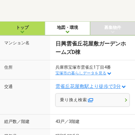
トップ
地図・環境
募集物件
マンション名
日興雲雀丘花屋敷ガーデンホ
ームズD棟
住所
兵庫県宝塚市雲雀丘1丁目4番
宝塚市の暮らしデータを見る
雲雀丘花屋敷駅より徒歩で3分
交通
乗り換え検索
総戸数／階建
43戸／3階建