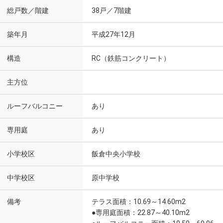
総戸数／階建
38戸／7階建
築年月
平成27年12月
構造
RC（鉄筋コンクリート）
主方位
ルーフバルコニー
あり
専用庭
あり
小学校区
飯倉中央小学校
中学校区
原中学校
備考
テラス面積：10.69～14.60m2
●専用庭面積：22.87～40.10m2