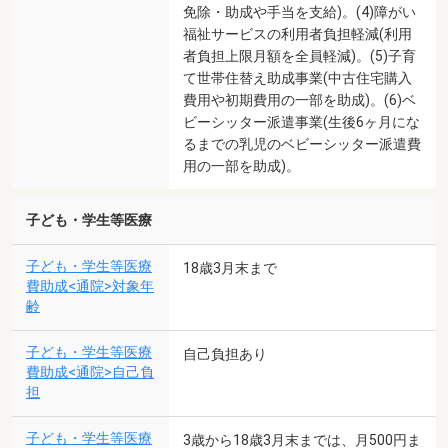
免除・助成や手当を支給)。(4)障がい
福祉サービスの利用者負担軽減(利用
者負担上限月額を全員軽減)。(5)子育
て世帯住替え助成事業(中古住宅購入
費用や初期費用の一部を助成)。(6)ベ
ビーシッター派遣事業(生後6ヶ月にな
るまでの乳児のベビーシッター派遣費
用の一部を助成)。
子ども・学生等医療
子ども・学生等医療
18歳3月末まで
費助成<通院>対象年
齢
子ども・学生等医療
自己負担あり
費助成<通院>自己負
担
子ども・学生等医療
3歳から18歳3月末までは、月500円ま