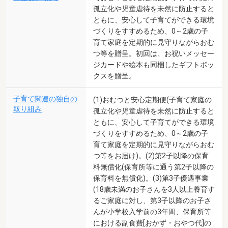
孤立化や児童虐待を未然に防止すると
ともに、安心して子育てができる環境
づくりをすすめるため、0～2歳の子
育て家庭を定期的に見守りながらおむ
つ等を贈呈。初回は、お祝いメッセー
ジカードや絵本も同梱したギフトボッ
クスを贈呈。
子育て関連の独自の
(1)おむつと安心定期便(子育て家庭の
取り組み
孤立化や児童虐待を未然に防止すると
ともに、安心して子育てができる環境
づくりをすすめるため、0～2歳の子
育て家庭を定期的に見守りながらおむ
つ等をお届け)。(2)第2子以降の保育
料無償化(保育所等に通う第2子以降の
保育料を無償化)。(3)第3子優遇事業
(18歳未満のお子さんを3人以上養育す
るご家庭に対し、第3子以降のお子さ
んが小学校入学前の3年間、保育所等
における副食費[おかず・おやつ代]の