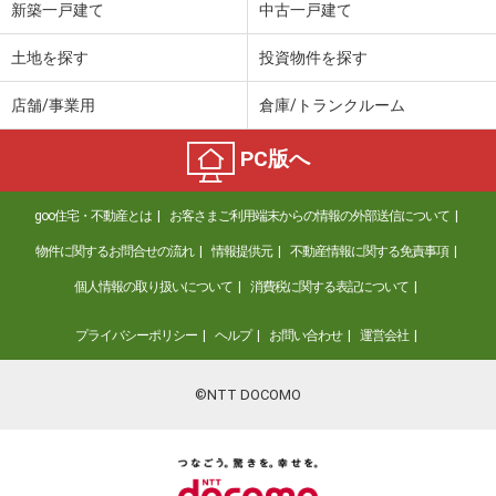
新築一戸建て
中古一戸建て
土地を探す
投資物件を探す
店舗/事業用
倉庫/トランクルーム
PC版へ
goo住宅・不動産とは
お客さまご利用端末からの情報の外部送信について
物件に関するお問合せの流れ
情報提供元
不動産情報に関する免責事項
個人情報の取り扱いについて
消費税に関する表記について
プライバシーポリシー
ヘルプ
お問い合わせ
運営会社
©NTT DOCOMO