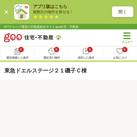
アプリ版はこちら
開く
複数社の物件を探せる！
NTTグループ運営の不動産総合サイト goo住宅・不動産
0
0
0
0
最近検索した条件
最近見た物件
保存した条件
お気に入り
東急ドエルステージ２１磯子Ｃ棟