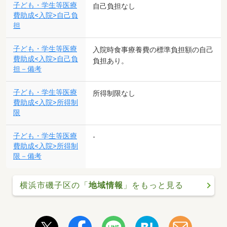
子ども・学生等医療
自己負担なし
費助成<入院>自己負
担
子ども・学生等医療
入院時食事療養費の標準負担額の自己
費助成<入院>自己負
負担あり。
担－備考
子ども・学生等医療
所得制限なし
費助成<入院>所得制
限
子ども・学生等医療
-
費助成<入院>所得制
限－備考
横浜市磯子区の「
地域情報
」をもっと見る