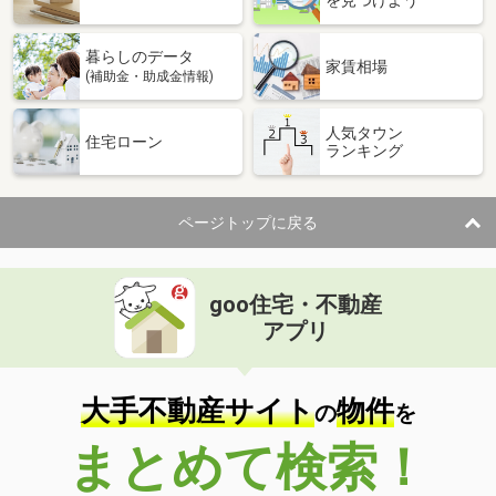
を見つけよう
暮らしのデータ
家賃相場
(補助金・助成金情報)
人気タウン
住宅ローン
ランキング
ページトップに戻る
goo住宅・不動産
アプリ
大手不動産サイト
物件
の
を
まとめて検索！