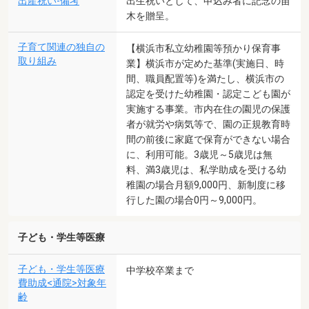
出産祝い-備考
出生祝いとして、申込み者に記念の苗
木を贈呈。
子育て関連の独自の
【横浜市私立幼稚園等預かり保育事
取り組み
業】横浜市が定めた基準(実施日、時
間、職員配置等)を満たし、横浜市の
認定を受けた幼稚園・認定こども園が
実施する事業。市内在住の園児の保護
者が就労や病気等で、園の正規教育時
間の前後に家庭で保育ができない場合
に、利用可能。3歳児～5歳児は無
料、満3歳児は、私学助成を受ける幼
稚園の場合月額9,000円、新制度に移
行した園の場合0円～9,000円。
子ども・学生等医療
子ども・学生等医療
中学校卒業まで
費助成<通院>対象年
齢