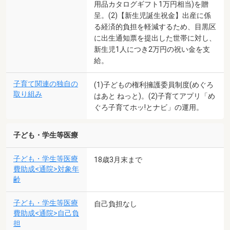
用品カタログギフト1万円相当)を贈
呈。(2)【新生児誕生祝金】出産に係
る経済的負担を軽減するため、目黒区
に出生通知票を提出した世帯に対し、
新生児1人につき2万円の祝い金を支
給。
子育て関連の独自の
(1)子どもの権利擁護委員制度(めぐろ
取り組み
はあと ねっと)。(2)子育てアプリ「め
ぐろ子育てホッ!とナビ」の運用。
子ども・学生等医療
子ども・学生等医療
18歳3月末まで
費助成<通院>対象年
齢
子ども・学生等医療
自己負担なし
費助成<通院>自己負
担