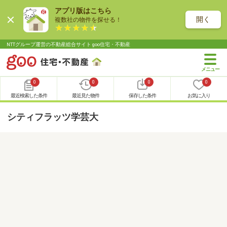
アプリ版はこちら
開く
複数社の物件を探せる！
NTTグループ運営の不動産総合サイト goo住宅・不動産
0
0
0
0
最近検索した条件
最近見た物件
保存した条件
お気に入り
シティフラッツ学芸大