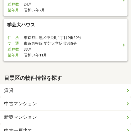
総戸数
24戸
築年月
昭和57年7月
学芸大ハウス
住 所
東京都目黒区中央町1丁目9番29号
交 通
東急東横線 学芸大学駅 徒歩8分
総戸数
33戸
築年月
昭和54年11月
目黒区の物件情報を探す
賃貸
中古マンション
新築マンション
中古一戸建て