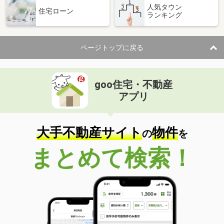
人気タウン
住宅ローン
ランキング
ページトップに戻る
goo住宅・不動産
アプリ
大手不動産サイト
物件
の
を
まとめて検索！