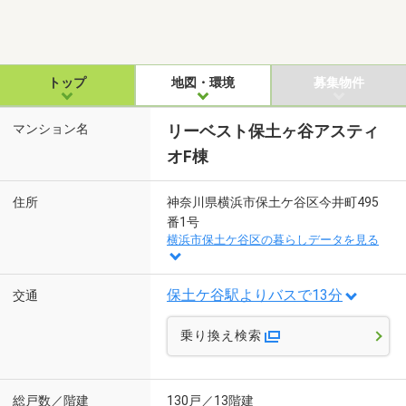
トップ
地図・環境
募集物件
マンション名
リーベスト保土ヶ谷アスティ
オF棟
住所
神奈川県横浜市保土ケ谷区今井町495
番1号
横浜市保土ケ谷区の暮らしデータを見る
保土ケ谷駅よりバスで13分
交通
乗り換え検索
総戸数／階建
130戸／13階建