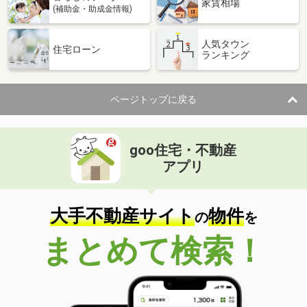
家賃相場
(補助金・助成金情報)
人気タウン
住宅ローン
ランキング
ページトップに戻る
goo住宅・不動産
アプリ
大手不動産サイト
物件
の
を
まとめて検索！