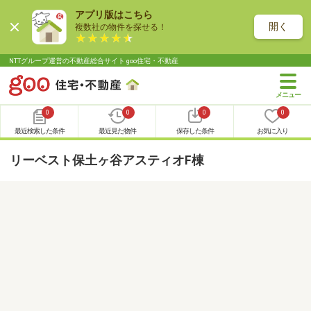
アプリ版はこちら
開く
複数社の物件を探せる！
NTTグループ運営の不動産総合サイト goo住宅・不動産
0
0
0
0
最近検索した条件
最近見た物件
保存した条件
お気に入り
リーベスト保土ヶ谷アスティオF棟