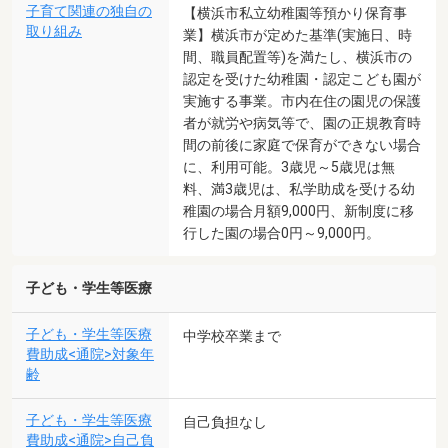
子育て関連の独自の
【横浜市私立幼稚園等預かり保育事
取り組み
業】横浜市が定めた基準(実施日、時
間、職員配置等)を満たし、横浜市の
認定を受けた幼稚園・認定こども園が
実施する事業。市内在住の園児の保護
者が就労や病気等で、園の正規教育時
間の前後に家庭で保育ができない場合
に、利用可能。3歳児～5歳児は無
料、満3歳児は、私学助成を受ける幼
稚園の場合月額9,000円、新制度に移
行した園の場合0円～9,000円。
子ども・学生等医療
子ども・学生等医療
中学校卒業まで
費助成<通院>対象年
齢
子ども・学生等医療
自己負担なし
費助成<通院>自己負