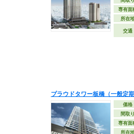
間取
専有面
所在
交通
プラウドタワー板橋（一般定
価格
間取
専有面
所在