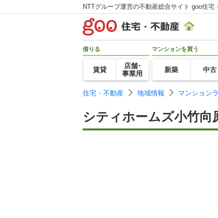
NTTグループ運営の不動産総合サイト goo住宅
借りる
マンションを買う
店舗･
賃貸
新築
中古
事業用
住宅・不動産
地域情報
マンション
シティホームズ小竹向