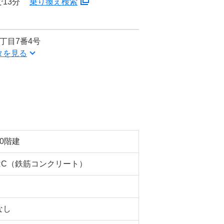
13分
乗り換え検索
丁目7番4号
タを見る
10階建
RC（鉄筋コンクリート）
なし