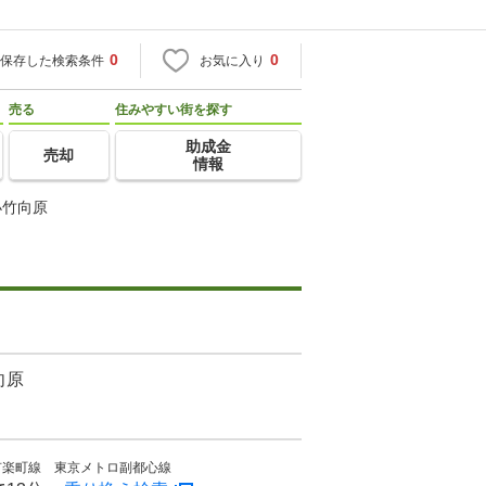
0
0
保存した検索条件
お気に入り
売る
住みやすい街を探す
助成金
売却
情報
小竹向原
向原
有楽町線 東京メトロ副都心線