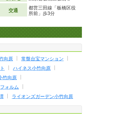
都営三田線「板橋区役
交通
所前」歩3分
竹向原
常盤台宝マンション
ト
ハイネス小竹向原
小竹向原
フォルム
渭
ライオンズガーデン小竹向原