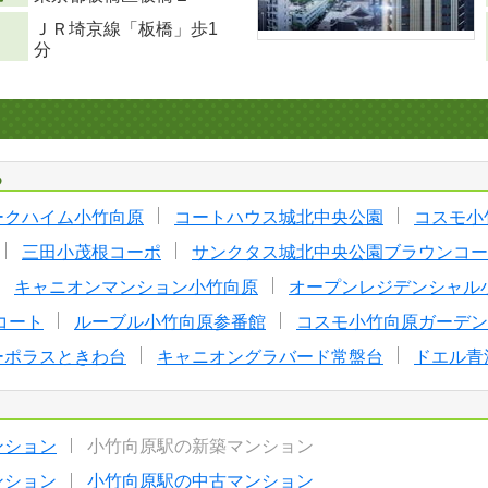
ＪＲ埼京線「板橋」歩1
分
る
ークハイム小竹向原
コートハウス城北中央公園
コスモ小
三田小茂根コーポ
サンクタス城北中央公園ブラウンコー
キャニオンマンション小竹向原
オープンレジデンシャル
コート
ルーブル小竹向原参番館
コスモ小竹向原ガーデン
ーポラスときわ台
キャニオングラバード常盤台
ドエル青
ンション
小竹向原駅の新築マンション
ンション
小竹向原駅の中古マンション