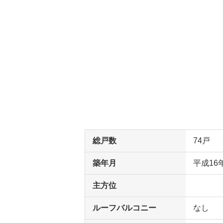
総戸数
74戸
築年月
平成16
主方位
ルーフバルコニー
なし