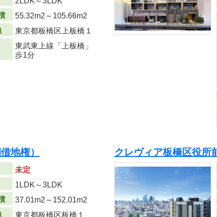
り
2LDK～3LDK
積
55.32m
2
～105.66m
2
地
東京都板橋区上板橋１
東武東上線「上板橋」
歩1分
期借地権）
クレヴィア板橋区役所
未定
り
1LDK～3LDK
積
37.01m
2
～152.01m
2
地
東京都板橋区板橋１