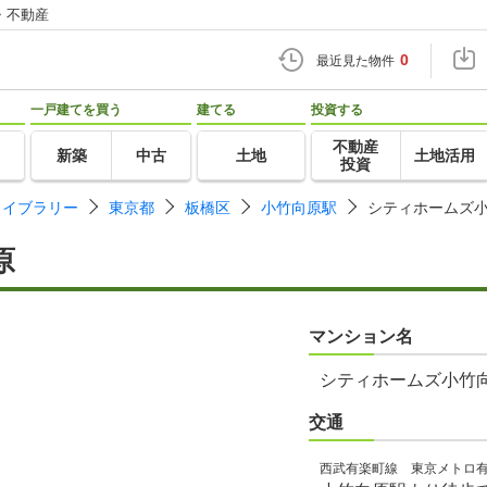
・不動産
0
最近見た物件
一戸建てを買う
建てる
投資する
不動産
新築
中古
土地
土地活用
投資
ライブラリー
東京都
板橋区
小竹向原駅
シティホームズ
原
マンション名
シティホームズ小竹
交通
西武有楽町線 東京メトロ