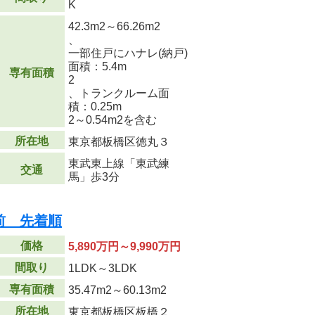
K
42.3m
2
～66.26m
2
、
一部住戸にハナレ(納戸)
面積：5.4m
専有面積
2
、トランクルーム面
積：0.25m
2
～0.54m
2
を含む
所在地
東京都板橋区徳丸３
東武東上線「東武練
交通
馬」歩3分
前 先着順
価格
5,890万円～9,990万円
間取り
1LDK～3LDK
専有面積
35.47m
2
～60.13m
2
所在地
東京都板橋区板橋２