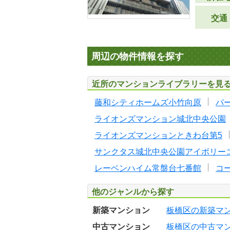
交通
周辺の物件情報を探す
近所のマンションライブラリーを見
藤和シティホームズ小竹向原
パ
ライオンズマンション城北中央公園
ライオンズマンションときわ台第5
サンクタス城北中央公園アイボリー
レーベンハイム常盤台七番館
コ
他のジャンルから探す
新築マンション
板橋区の新築マ
中古マンション
板橋区の中古マ