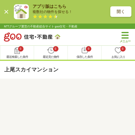
アプリ版はこちら
開く
複数社の物件を探せる！
NTTグループ運営の不動産総合サイト goo住宅・不動産
0
0
0
0
最近検索した条件
最近見た物件
保存した条件
お気に入り
上尾スカイマンション