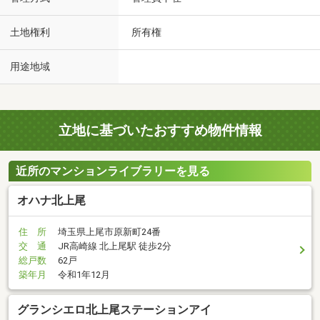
土地権利
所有権
用途地域
立地に基づいたおすすめ物件情報
近所のマンションライブラリーを見る
オハナ北上尾
住 所
埼玉県上尾市原新町24番
交 通
JR高崎線 北上尾駅 徒歩2分
総戸数
62戸
築年月
令和1年12月
グランシエロ北上尾ステーションアイ