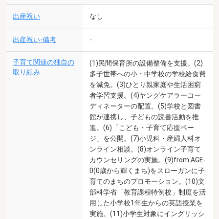
出産祝い
なし
出産祝い-備考
-
子育て関連の独自の
(1)民間保育所の設備整備を支援。(2)
取り組み
多子世帯への小・中学校の学校給食費
を減免。(3)ひとり親家庭や生活困窮
者学習支援。(4)ヤングケアラーコー
ディネーターの配置。(5)学校と図書
館が連携し、子どもの読書活動を推
進。(6)「こども・子育て応援ペー
ジ」を公開。(7)小児科・産婦人科オ
ンライン相談。(8)オンライン子育て
カウンセリングの実施。(9)from AGE-
0(0歳から輝くまち)をスローガンに子
育てのまちのプロモーション。(10)文
部科学省「教育課程特例校」制度を活
用した小学校1年生からの英語授業を
実施。(11)小学生対象にイングリッシ