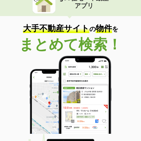
アプリ
大手不動産サイト
物件
の
を
まとめて検索！