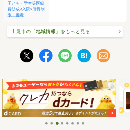
子ども・学生等医療
-
費助成<入院>所得制
限－備考
上尾市の「
地域情報
」をもっと見る