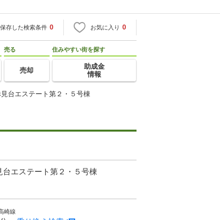
0
0
保存した検索条件
お気に入り
売る
住みやすい街を探す
助成金
売却
情報
赤見台エステート第２・５号棟
見台エステート第２・５号棟
高崎線