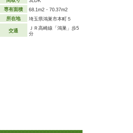
間取り
3LDK
専有面積
68.1m
2
・70.37m
2
所在地
埼玉県鴻巣市本町５
ＪＲ高崎線「鴻巣」歩5
交通
分