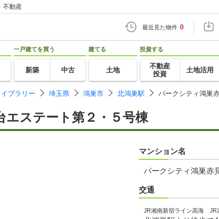
・不動産
0
最近見た物件
一戸建てを買う
建てる
投資する
不動産
新築
中古
土地
土地活用
投資
ライブラリー
埼玉県
鴻巣市
北鴻巣駅
パークシティ鴻巣
台エステート第２・５号棟
マンション名
パークシティ鴻巣赤
交通
JR湘南新宿ライン高海 JR