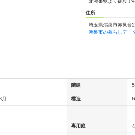
北鴻巣駅より徒歩で
住所
埼玉県鴻巣市赤見台2
鴻巣市の暮らしデー
階建
3月
構造
専用庭