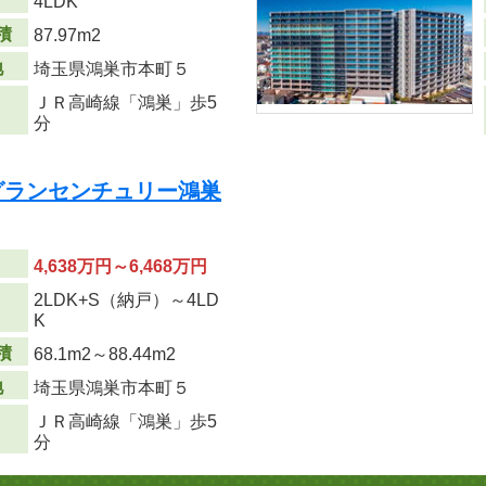
り
4LDK
積
87.97m
2
地
埼玉県鴻巣市本町５
ＪＲ高崎線「鴻巣」歩5
分
CT/グランセンチュリー鴻巣
4,638万円～6,468万円
2LDK+S（納戸）～4LD
り
K
積
68.1m
2
～88.44m
2
地
埼玉県鴻巣市本町５
ＪＲ高崎線「鴻巣」歩5
分