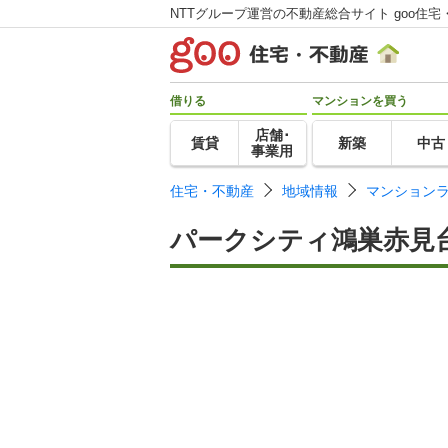
NTTグループ運営の不動産総合サイト goo住宅
借りる
マンションを買う
店舗･
賃貸
新築
中古
事業用
住宅・不動産
地域情報
マンション
パークシティ鴻巣赤見