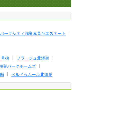
パークシティ鴻巣赤見台エステート
０号棟
フラージュ北鴻巣
鴻巣パークホームズ
館
ベルドゥムール北鴻巣