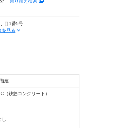
4分
乗り換え検索
丁目1番5号
タを見る
5階建
RC（鉄筋コンクリート）
なし