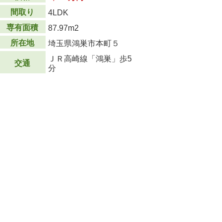
間取り
4LDK
専有面積
87.97m
2
所在地
埼玉県鴻巣市本町５
ＪＲ高崎線「鴻巣」歩5
交通
分