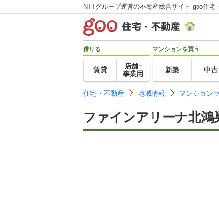
NTTグループ運営の不動産総合サイト goo住宅
借りる
マンションを買う
店舗･
賃貸
新築
中古
事業用
住宅・不動産
地域情報
マンション
ファインアリーナ北鴻