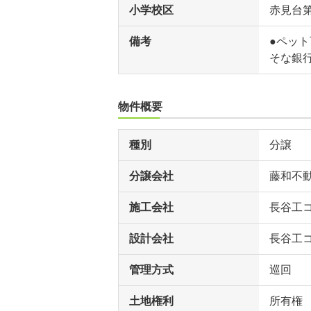
小学校区
赤見台
備考
●ペット
そな銀行
物件概要
種別
分譲
分譲会社
藤和不
施工会社
長谷工
設計会社
長谷工
管理方式
巡回
土地権利
所有権