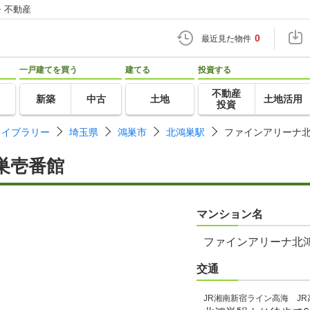
・不動産
0
最近見た物件
一戸建てを買う
建てる
投資する
不動産
新築
中古
土地
土地活用
投資
ライブラリー
埼玉県
鴻巣市
北鴻巣駅
ファインアリーナ
巣壱番館
マンション名
ファインアリーナ北
交通
JR湘南新宿ライン高海 JR