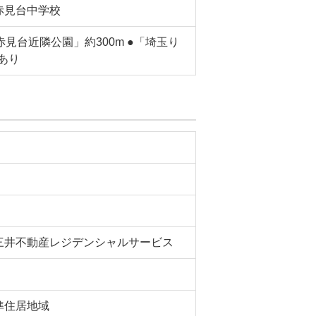
赤見台中学校
赤見台近隣公園」約300m ●「埼玉り
あり
三井不動産レジデンシャルサービス
準住居地域