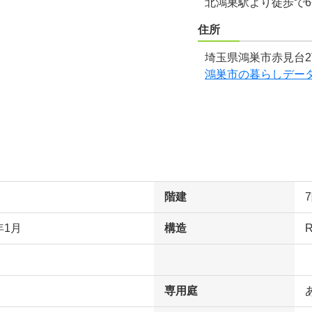
北鴻巣駅より徒歩で
住所
埼玉県鴻巣市赤見台2
鴻巣市の暮らしデー
階建
年1月
構造
専用庭