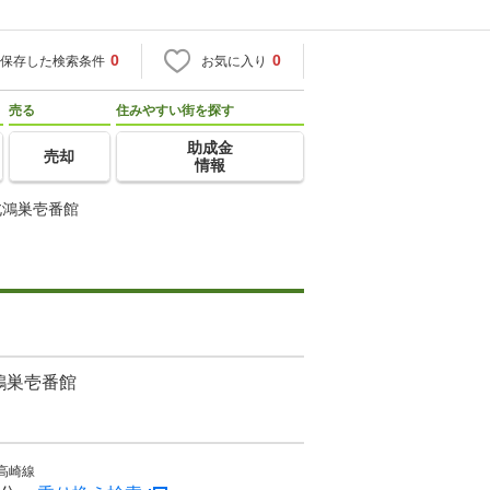
0
0
保存した検索条件
お気に入り
売る
住みやすい街を探す
助成金
売却
情報
北鴻巣壱番館
鴻巣壱番館
高崎線