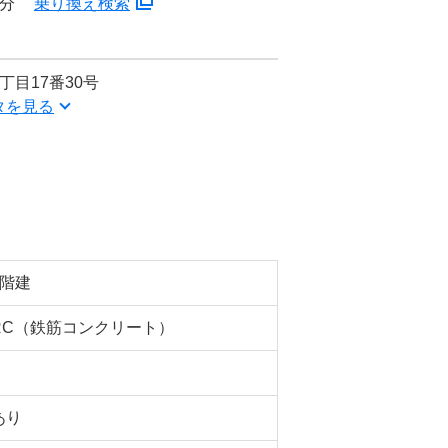
6分
乗り換え検索
丁目17番30号
タを見る
7階建
RC（鉄筋コンクリート）
あり