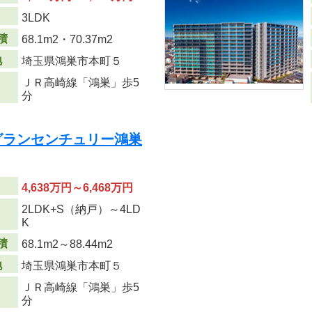
り
3LDK
積
68.1m
2
・70.37m
2
地
埼玉県鴻巣市本町５
ＪＲ高崎線「鴻巣」歩5
分
CT/グランセンチュリー鴻巣
4,638万円～6,468万円
2LDK+S（納戸）～4LD
り
K
積
68.1m
2
～88.44m
2
地
埼玉県鴻巣市本町５
ＪＲ高崎線「鴻巣」歩5
分