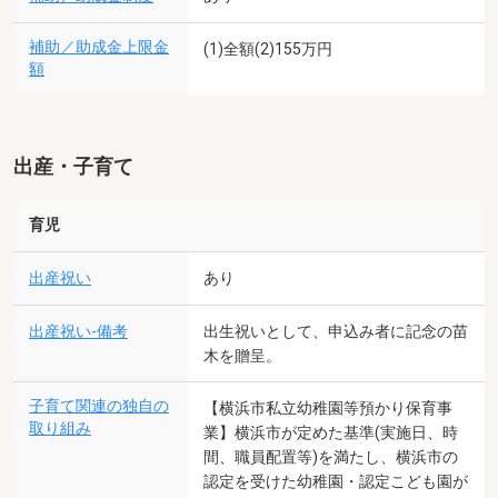
補助／助成金上限金
(1)全額(2)155万円
額
出産・子育て
育児
出産祝い
あり
出産祝い-備考
出生祝いとして、申込み者に記念の苗
木を贈呈。
子育て関連の独自の
【横浜市私立幼稚園等預かり保育事
取り組み
業】横浜市が定めた基準(実施日、時
間、職員配置等)を満たし、横浜市の
認定を受けた幼稚園・認定こども園が