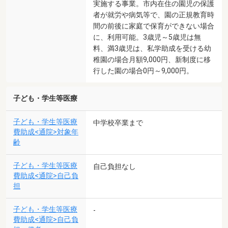
実施する事業。市内在住の園児の保護
者が就労や病気等で、園の正規教育時
間の前後に家庭で保育ができない場合
に、利用可能。3歳児～5歳児は無
料、満3歳児は、私学助成を受ける幼
稚園の場合月額9,000円、新制度に移
行した園の場合0円～9,000円。
子ども・学生等医療
子ども・学生等医療
中学校卒業まで
費助成<通院>対象年
齢
子ども・学生等医療
自己負担なし
費助成<通院>自己負
担
子ども・学生等医療
-
費助成<通院>自己負