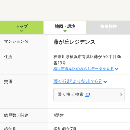
トップ
地図・環境
募集物件
マンション名
藤が丘レジデンス
住所
神奈川県横浜市青葉区藤が丘2丁目36
番19号
横浜市青葉区の暮らしデータを見る
藤が丘駅より徒歩で6分
交通
乗り換え検索
総戸数／階建
4階建
築年月
昭和49年7月