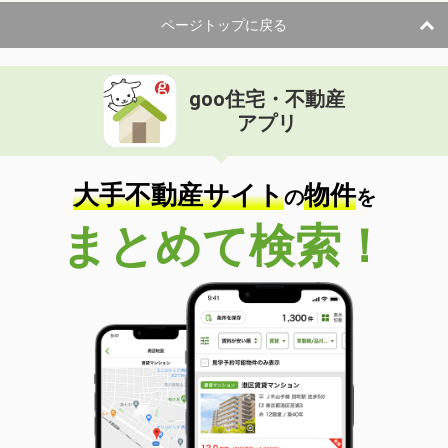
ページトップに戻る
goo住宅・不動産
アプリ
大手不動産サイト
物件
の
を
まとめて検索！