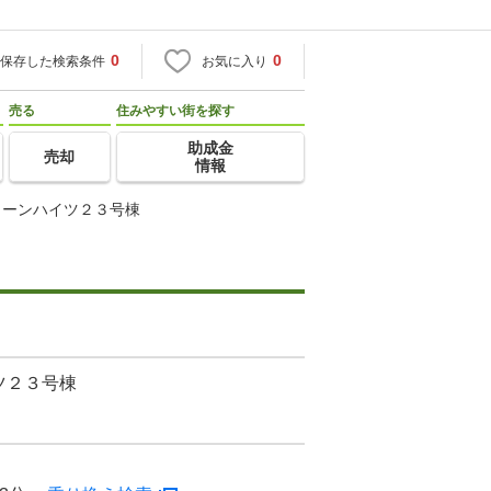
0
0
保存した検索条件
お気に入り
売る
住みやすい街を探す
助成金
売却
情報
リーンハイツ２３号棟
ツ２３号棟