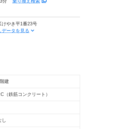
3分
乗り換え検索
けやき平1番23号
しデータを見る
5階建
RC（鉄筋コンクリート）
なし