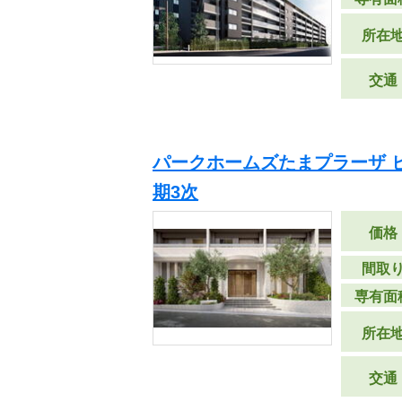
所在
交通
パークホームズたまプラーザ 
期3次
価格
間取
専有面
所在
交通