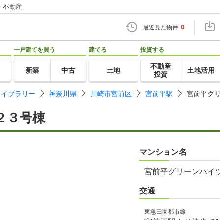
・不動産
0
最近見た物件
一戸建てを買う
建てる
投資する
不動産
新築
中古
土地
土地活用
投資
ライブラリー
神奈川県
川崎市宮前区
宮前平駅
宮前平グ
２３号棟
マンション名
宮前平グリーンハイ
交通
東急田園都市線