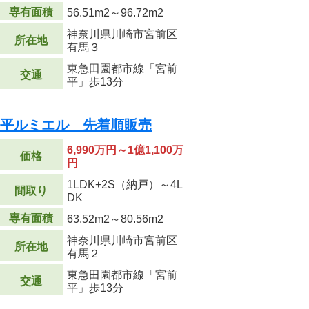
専有面積
56.51m
2
～96.72m
2
神奈川県川崎市宮前区
所在地
有馬３
東急田園都市線「宮前
交通
平」歩13分
前平ルミエル 先着順販売
6,990万円～1億1,100万
価格
円
1LDK+2S（納戸）～4L
間取り
DK
専有面積
63.52m
2
～80.56m
2
神奈川県川崎市宮前区
所在地
有馬２
東急田園都市線「宮前
交通
平」歩13分