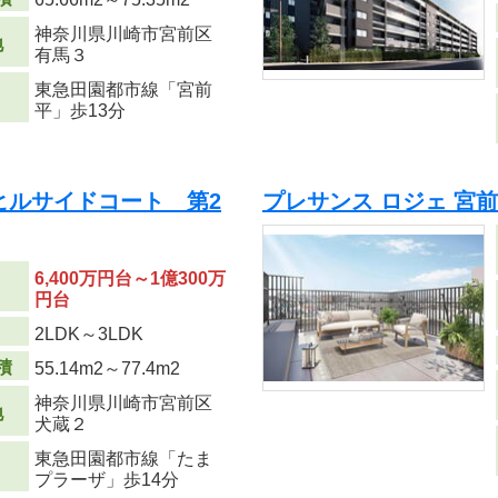
神奈川県川崎市宮前区
地
有馬３
東急田園都市線「宮前
平」歩13分
ヒルサイドコート 第2
プレサンス ロジェ 宮
6,400万円台～1億300万
円台
り
2LDK～3LDK
積
55.14m
2
～77.4m
2
神奈川県川崎市宮前区
地
犬蔵２
東急田園都市線「たま
プラーザ」歩14分