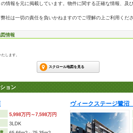
」の情報を元に掲載しています。物件に関する正確な情報、及
て弊社は一切の責任を負いかねますのでご理解の上ご利用くだ
地図情報
いたします。
スクロール地図を見る
ション
順
ヴィークステージ鷺沼 
5,998万円～7,598万円
り
3LDK
積
65.66m
2
～75.35m
2