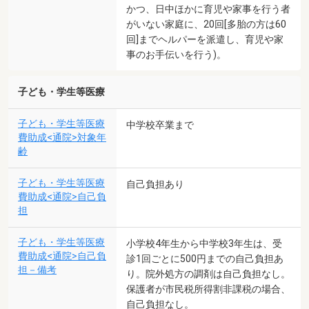
かつ、日中ほかに育児や家事を行う者
がいない家庭に、20回[多胎の方は60
回]までヘルパーを派遣し、育児や家
事のお手伝いを行う)。
子ども・学生等医療
子ども・学生等医療
中学校卒業まで
費助成<通院>対象年
齢
子ども・学生等医療
自己負担あり
費助成<通院>自己負
担
子ども・学生等医療
小学校4年生から中学校3年生は、受
費助成<通院>自己負
診1回ごとに500円までの自己負担あ
担－備考
り。院外処方の調剤は自己負担なし。
保護者が市民税所得割非課税の場合、
自己負担なし。