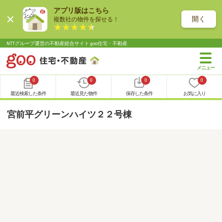
アプリ版はこちら
開く
複数社の物件を探せる！
NTTグループ運営の不動産総合サイト goo住宅・不動産
0
0
0
0
最近検索した条件
最近見た物件
保存した条件
お気に入り
宮前平グリーンハイツ２２号棟