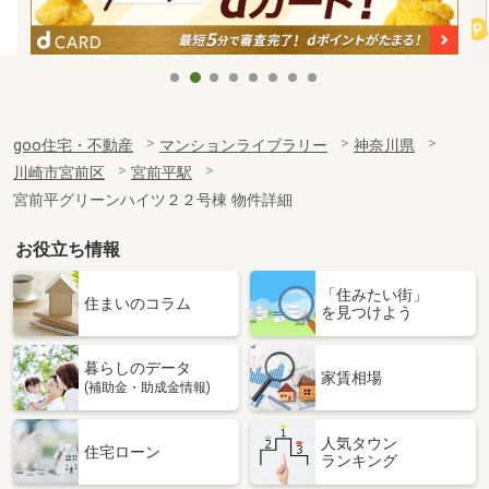
goo住宅・不動産
マンションライブラリー
神奈川県
川崎市宮前区
宮前平駅
宮前平グリーンハイツ２２号棟 物件詳細
お役立ち情報
「住みたい街」
住まいのコラム
を見つけよう
暮らしのデータ
家賃相場
(補助金・助成金情報)
人気タウン
住宅ローン
ランキング