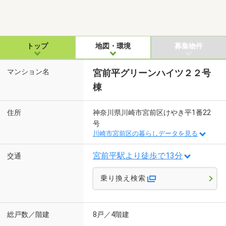
トップ
地図・環境
募集物件
マンション名
宮前平グリーンハイツ２２号
棟
住所
神奈川県川崎市宮前区けやき平1番22
号
川崎市宮前区の暮らしデータを見る
宮前平駅より徒歩で13分
交通
乗り換え検索
総戸数／階建
8戸／4階建