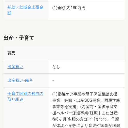
補助／助成金上限金
(1)全額(2)180万円
額
出産・子育て
育児
出産祝い
なし
出産祝い-備考
-
子育て関連の独自の
(1)産後ケア事業や母子保健相談支援
取り組み
事業、妊娠・出産SOS事業、両親学級
事業等を実施。(2)産前・産後家庭支
援ヘルパー派遣事業(妊娠中または産
後6ヶ月[多胎の方は1年]までで、母親
が体調不良等により育児や家事が困難