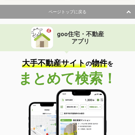
ページトップに戻る
goo住宅・不動産
アプリ
大手不動産サイト
物件
の
を
まとめて検索！