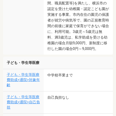
間、職員配置等)を満たし、横浜市の
認定を受けた幼稚園・認定こども園が
実施する事業。市内在住の園児の保護
者が就労や病気等で、園の正規教育時
間の前後に家庭で保育ができない場合
に、利用可能。3歳児～5歳児は無
料、満3歳児は、私学助成を受ける幼
稚園の場合月額9,000円、新制度に移
行した園の場合0円～9,000円。
子ども・学生等医療
子ども・学生等医療
中学校卒業まで
費助成<通院>対象年
齢
子ども・学生等医療
自己負担なし
費助成<通院>自己負
担