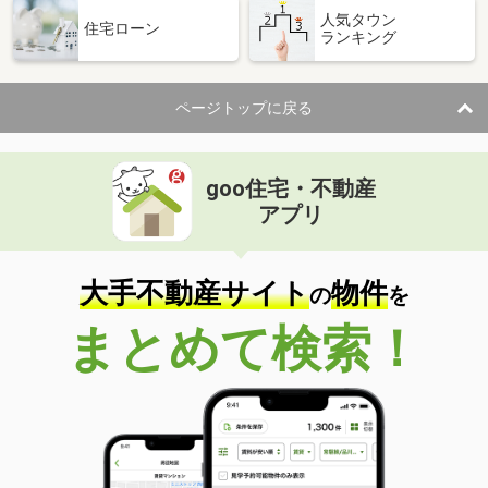
人気タウン
住宅ローン
ランキング
ページトップに戻る
goo住宅・不動産
アプリ
大手不動産サイト
物件
の
を
まとめて検索！