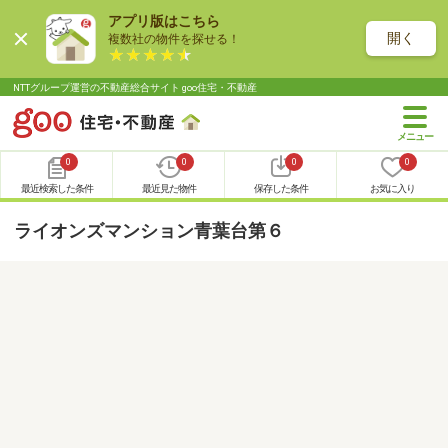
アプリ版はこちら
開く
複数社の物件を探せる！
NTTグループ運営の不動産総合サイト goo住宅・不動産
0
0
0
0
最近検索した条件
最近見た物件
保存した条件
お気に入り
ライオンズマンション青葉台第６