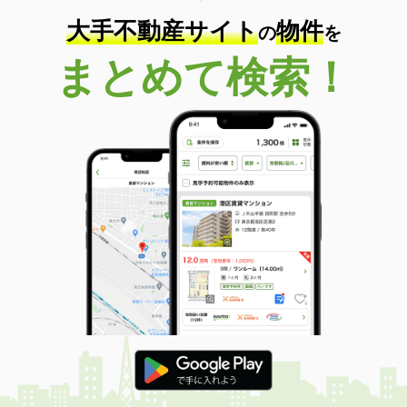
大手不動産サイト
物件
の
を
まとめて検索！