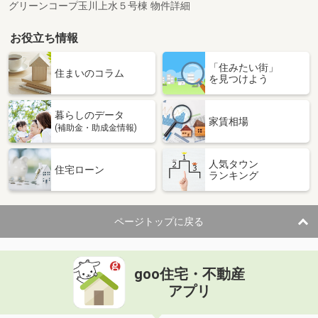
グリーンコープ玉川上水５号棟 物件詳細
お役立ち情報
「住みたい街」
住まいのコラム
を見つけよう
暮らしのデータ
家賃相場
(補助金・助成金情報)
人気タウン
住宅ローン
ランキング
ページトップに戻る
goo住宅・不動産
アプリ