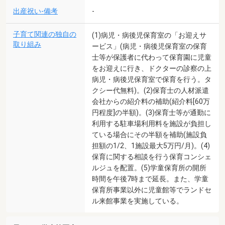
出産祝い-備考
-
子育て関連の独自の
(1)病児・病後児保育室の「お迎えサ
取り組み
ービス」(病児・病後児保育室の保育
士等が保護者に代わって保育園に児童
をお迎えに行き、ドクターの診察の上
病児・病後児保育室で保育を行う。タ
クシー代無料)。(2)保育士の人材派遣
会社からの紹介料の補助(紹介料[60万
円程度]の半額)。(3)保育士等が通勤に
利用する駐車場利用料を施設が負担し
ている場合にその半額を補助(施設負
担額の1/2、1施設最大5万円/月)。(4)
保育に関する相談を行う保育コンシェ
ルジュを配置。(5)学童保育所の開所
時間を午後7時まで延長。また、学童
保育所事業以外に児童館等でランドセ
ル来館事業を実施している。