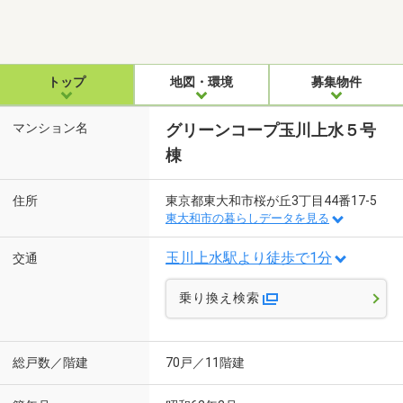
トップ
地図・環境
募集物件
マンション名
グリーンコープ玉川上水５号
棟
住所
東京都東大和市桜が丘3丁目44番17-5
東大和市の暮らしデータを見る
玉川上水駅より徒歩で1分
交通
乗り換え検索
総戸数／階建
70戸／11階建