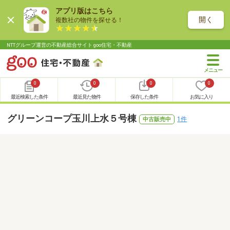
アプリ版はこちら
開く
複数社の物件を探せる！
NTTグループ運営の不動産総合サイト goo住宅・不動産
0
0
0
0
最近検索した条件
最近見た物件
保存した条件
お気に入り
グリーンコープ玉川上水５号棟
1件
中古販売中