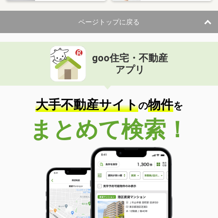
ページトップに戻る
goo住宅・不動産
アプリ
大手不動産サイト
物件
の
を
まとめて検索！