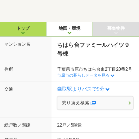
トップ
地図・環境
募集物件
マンション名
ちはら台ファミールハイツ９
号棟
住所
千葉県市原市ちはら台東2丁目20番2号
市原市の暮らしデータを見る
鎌取駅よりバスで9分
交通
乗り換え検索
総戸数／階建
22戸／5階建