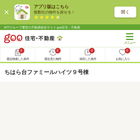
アプリ版はこちら
開く
複数社の物件を探せる！
NTTグループ運営の不動産総合サイト goo住宅・不動産
0
0
0
0
最近検索した条件
最近見た物件
保存した条件
お気に入り
ちはら台ファミールハイツ９号棟