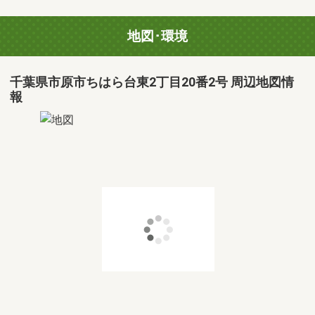
地図･環境
千葉県市原市ちはら台東2丁目20番2号 周辺地図情
報