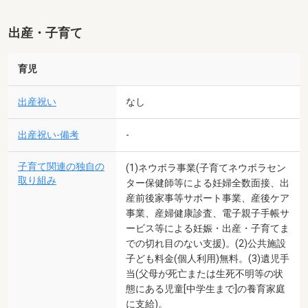
出産・子育て
育児
出産祝い
なし
出産祝い-備考
-
子育て関連の独自の
(1)ネウボラ事業(子育てネウボラセン
取り組み
ター保健師等による妊婦全数面接、出
産前後家事等サポート事業、産後ケア
事業、産婦健康診査、電子親子手帳サ
ービス等による妊娠・出産・子育てま
での切れ目のない支援)。(2)公共施設
子ども料金(個人利用)無料。(3)遺児手
当(父母が死亡または生死不明等の状
態にある児童[中学生まで]の養育家庭
に支給)。