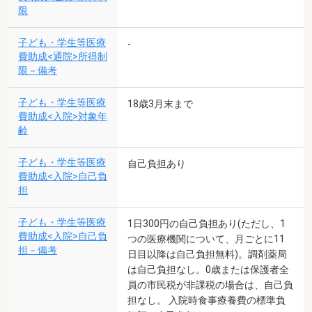
限
子ども・学生等医療
-
費助成<通院>所得制
限－備考
子ども・学生等医療
18歳3月末まで
費助成<入院>対象年
齢
子ども・学生等医療
自己負担あり
費助成<入院>自己負
担
子ども・学生等医療
1日300円の自己負担あり(ただし、1
費助成<入院>自己負
つの医療機関について、月ごとに11
担－備考
日目以降は自己負担無料)。調剤薬局
は自己負担なし。0歳または保護者全
員の市民税が非課税の場合は、自己負
担なし。 入院時食事療養費の標準負