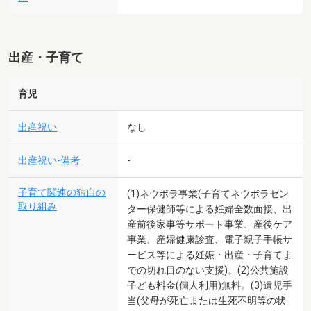
出産・子育て
育児
出産祝い
なし
出産祝い-備考
-
子育て関連の独自の
(1)ネウボラ事業(子育てネウボラセン
取り組み
ター保健師等による妊婦全数面接、出
産前後家事等サポート事業、産後ケア
事業、産婦健康診査、電子親子手帳サ
ービス等による妊娠・出産・子育てま
での切れ目のない支援)。(2)公共施設
子ども料金(個人利用)無料。(3)遺児手
当(父母が死亡または生死不明等の状