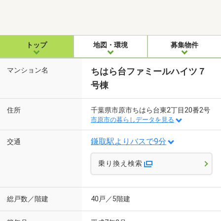
トップ
地図・環境
募集物件
マンション名
ちはら台ファミールハイツ７
号棟
住所
千葉県市原市ちはら台東2丁目20番2号
市原市の暮らしデータを見る
鎌取駅よりバスで9分
交通
乗り換え検索
総戸数／階建
40戸／5階建