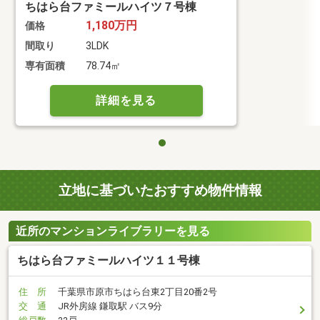
ちはら台ファミールハイツ７号棟
1,180万円
価格
間取り
3LDK
専有面積
78.74㎡
詳細を見る
立地に基づいたおすすめ物件情報
近所のマンションライブラリーを見る
ちはら台ファミールハイツ１１号棟
住 所
千葉県市原市ちはら台東2丁目20番2号
交 通
JR外房線 鎌取駅 バス9分