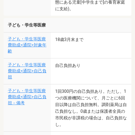
態にある児童[中学生まで]の養育家庭
に支給)。
子ども・学生等医療
子ども・学生等医療
18歳3月末まで
費助成<通院>対象年
齢
子ども・学生等医療
自己負担あり
費助成<通院>自己負
担
子ども・学生等医療
1回300円の自己負担あり。ただし、1
費助成<通院>自己負
つの医療機関について、月ごとに6回
担－備考
目以降は自己負担無料。調剤薬局は自
己負担なし。0歳または保護者全員の
市民税が非課税の場合は、自己負担な
し。