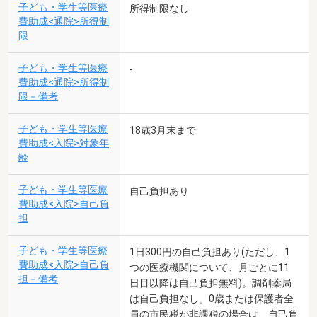
子ども・学生等医療
所得制限なし
費助成<通院>所得制
限
子ども・学生等医療
-
費助成<通院>所得制
限－備考
子ども・学生等医療
18歳3月末まで
費助成<入院>対象年
齢
子ども・学生等医療
自己負担あり
費助成<入院>自己負
担
子ども・学生等医療
1日300円の自己負担あり(ただし、1
費助成<入院>自己負
つの医療機関について、月ごとに11
担－備考
日目以降は自己負担無料)。調剤薬局
は自己負担なし。0歳または保護者全
員の市民税が非課税の場合は、自己負