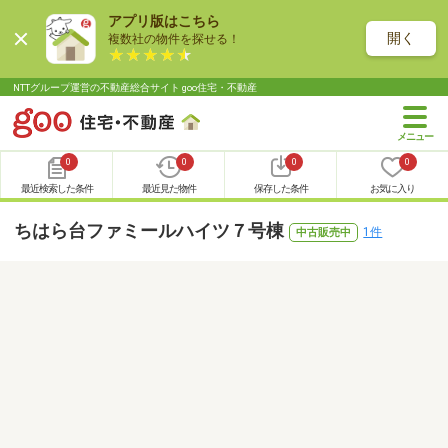
アプリ版はこちら
開く
複数社の物件を探せる！
NTTグループ運営の不動産総合サイト goo住宅・不動産
0
0
0
0
最近検索した条件
最近見た物件
保存した条件
お気に入り
ちはら台ファミールハイツ７号棟
1件
中古販売中