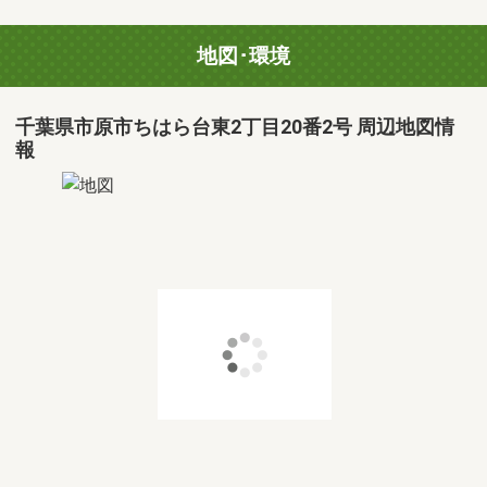
地図･環境
千葉県市原市ちはら台東2丁目20番2号 周辺地図情
報