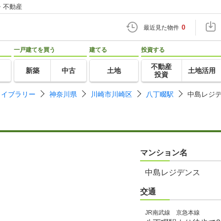
・不動産
0
最近見た物件
一戸建てを買う
建てる
投資する
不動産
新築
中古
土地
土地活用
投資
ライブラリー
神奈川県
川崎市川崎区
八丁畷駅
中島レジ
マンション名
中島レジデンス
交通
JR南武線 京急本線