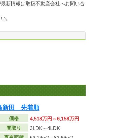
び最新情報は取扱不動産会社へお問い合
さい。
島新田 先着順
価格
4,518万円～6,158万円
間取り
3LDK～4LDK
専有面積
63.14m
2
～82.66m
2