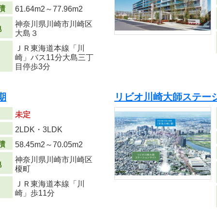
積
61.64m
2
～77.96m
2
神奈川県川崎市川崎区
地
大島３
ＪＲ東海道本線「川
崎」バス11分大島三丁
目停歩3分
期
リビオ川崎大師ステーシ
未定
り
2LDK・3LDK
積
58.45m
2
～70.05m
2
神奈川県川崎市川崎区
地
榎町
ＪＲ東海道本線「川
崎」歩11分