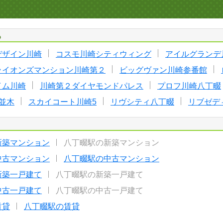
る
デザイン川崎
コスモ川崎シティウィング
アイルグランデ
ライオンズマンション川崎第２
ビッグヴァン川崎参番館
イム川崎
川崎第２ダイヤモンドパレス
プロフ川崎八丁畷
並木
スカイコート川崎5
リヴシティ八丁畷
リブゼデ
新築マンション
八丁畷駅の新築マンション
中古マンション
八丁畷駅の中古マンション
新築一戸建て
八丁畷駅の新築一戸建て
中古一戸建て
八丁畷駅の中古一戸建て
賃貸
八丁畷駅の賃貸