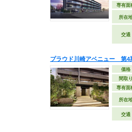
専有面
所在
交通
プラウド川崎アベニュー 第4
価格
間取
専有面
所在
交通