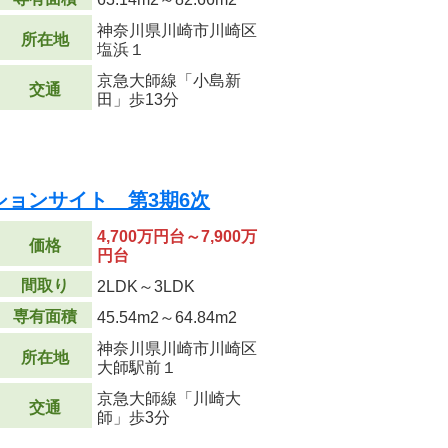
神奈川県川崎市川崎区
所在地
塩浜１
京急大師線「小島新
交通
田」歩13分
ョンサイト 第3期6次
4,700万円台～7,900万
価格
円台
間取り
2LDK～3LDK
専有面積
45.54m
2
～64.84m
2
神奈川県川崎市川崎区
所在地
大師駅前１
京急大師線「川崎大
交通
師」歩3分