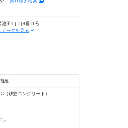
3分
乗り換え検索
池田1丁目8番11号
しデータを見る
5階建
RC（鉄筋コンクリート）
なし