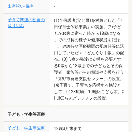
出産祝い-備考
-
子育て関連の独自の
(1)全保護者(父と母)を対象とした「1
取り組み
日保育士体験事業」の実施。(2)子ど
もがお腹に宿った時から18歳になる
までの成長の様子や健康状態を記録
し、健診時や医療機関の受診時等に活
用していただく「どんぐり手帳」の配
布。(3)心身の発達に支援を必要とす
る0歳から18歳までの子どもとその保
護者、家族等からの相談や支援を行う
「茅野市発達支援センター」の設置。
(4)子育て、子育ちを応援する施設と
して、0123広場、10地区こども館、C
HUKOらんどチノチノの設置。
子ども・学生等医療
子ども・学生等医療
18歳3月末まで