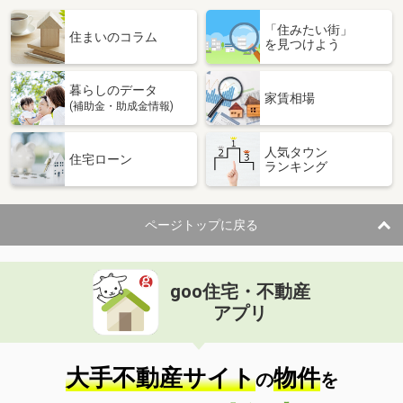
「住みたい街」
住まいのコラム
を見つけよう
暮らしのデータ
家賃相場
(補助金・助成金情報)
人気タウン
住宅ローン
ランキング
ページトップに戻る
goo住宅・不動産
アプリ
大手不動産サイト
物件
の
を