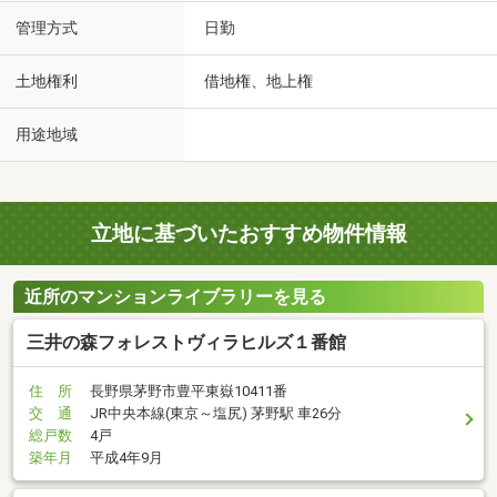
管理方式
日勤
土地権利
借地権、地上権
用途地域
立地に基づいたおすすめ物件情報
近所のマンションライブラリーを見る
三井の森フォレストヴィラヒルズ１番館
住 所
長野県茅野市豊平東嶽10411番
交 通
JR中央本線(東京～塩尻) 茅野駅 車26分
総戸数
4戸
築年月
平成4年9月