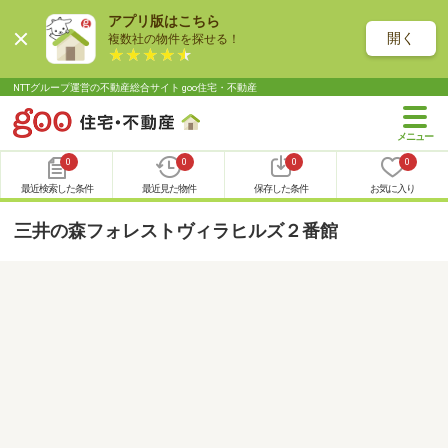
アプリ版はこちら
開く
複数社の物件を探せる！
NTTグループ運営の不動産総合サイト goo住宅・不動産
0
0
0
0
最近検索した条件
最近見た物件
保存した条件
お気に入り
三井の森フォレストヴィラヒルズ２番館