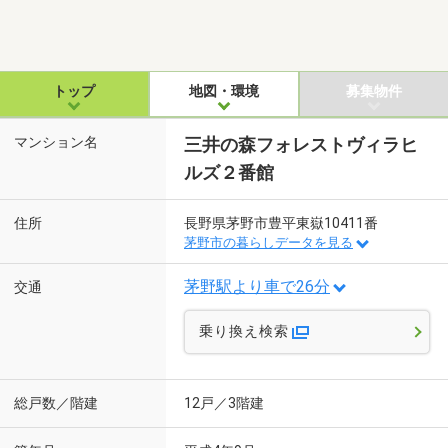
トップ
地図・環境
募集物件
マンション名
三井の森フォレストヴィラヒ
ルズ２番館
住所
長野県茅野市豊平東嶽10411番
茅野市の暮らしデータを見る
茅野駅より車で26分
交通
乗り換え検索
総戸数／階建
12戸／3階建