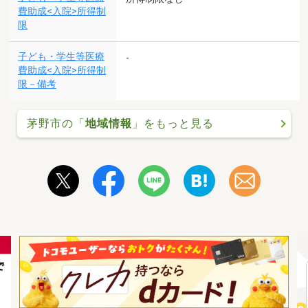
費助成<入院>所得制
限
子ども・学生等医療
-
費助成<入院>所得制
限－備考
茅野市の「
地域情報
」をもっと見る