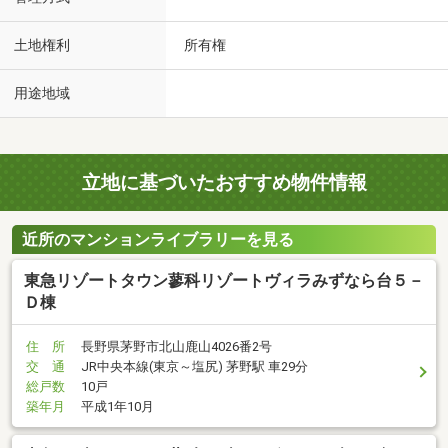
土地権利
所有権
用途地域
立地に基づいたおすすめ物件情報
近所のマンションライブラリーを見る
東急リゾートタウン蓼科リゾートヴィラみずなら台５－
Ｄ棟
住 所
長野県茅野市北山鹿山4026番2号
交 通
JR中央本線(東京～塩尻) 茅野駅 車29分
総戸数
10戸
築年月
平成1年10月