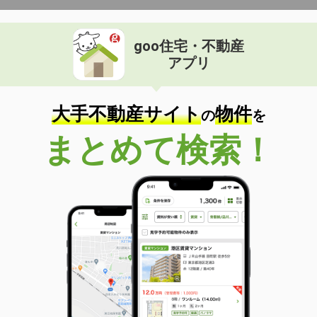
goo住宅・不動産
アプリ
大手不動産サイト
物件
の
を
まとめて検索！