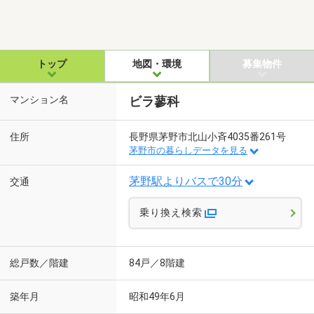
トップ
地図・環境
募集物件
マンション名
ビラ蓼科
住所
長野県茅野市北山小斉4035番261号
茅野市の暮らしデータを見る
茅野駅よりバスで30分
交通
乗り換え検索
総戸数／階建
84戸／8階建
築年月
昭和49年6月