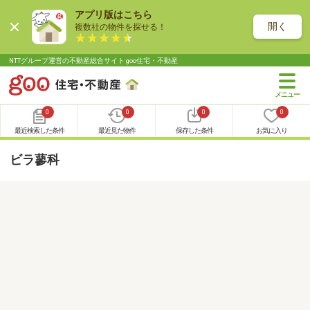
アプリ版はこちら
開く
複数社の物件を探せる！
NTTグループ運営の不動産総合サイト goo住宅・不動産
0
0
0
0
最近検索した条件
最近見た物件
保存した条件
お気に入り
ビラ蓼科