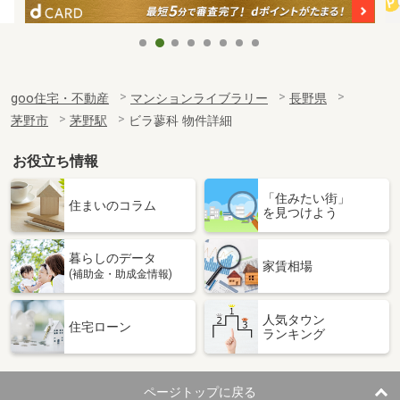
goo住宅・不動産
マンションライブラリー
長野県
茅野市
茅野駅
ビラ蓼科 物件詳細
お役立ち情報
「住みたい街」
住まいのコラム
を見つけよう
暮らしのデータ
家賃相場
(補助金・助成金情報)
人気タウン
住宅ローン
ランキング
ページトップに戻る