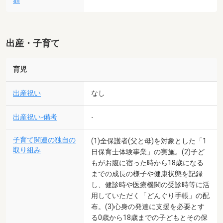
額
出産・子育て
育児
出産祝い
なし
出産祝い-備考
-
子育て関連の独自の
(1)全保護者(父と母)を対象とした「1
取り組み
日保育士体験事業」の実施。(2)子ど
もがお腹に宿った時から18歳になる
までの成長の様子や健康状態を記録
し、健診時や医療機関の受診時等に活
用していただく「どんぐり手帳」の配
布。(3)心身の発達に支援を必要とす
る0歳から18歳までの子どもとその保