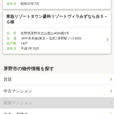
築年月
昭和57年7月
東急リゾートタウン蓼科リゾートヴィラみずなら台５－
Ｇ棟
住 所
長野県茅野市北山鹿山4026番2号
交 通
JR中央本線(東京～塩尻) 茅野駅 バス60分
総戸数
14戸
築年月
平成1年10月
茅野市の物件情報を探す
賃貸
中古マンション
新築マンション