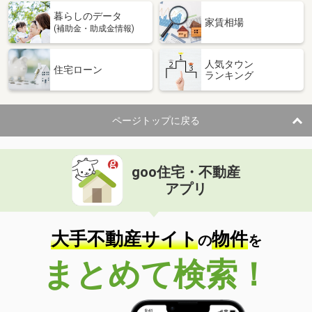
暮らしのデータ
家賃相場
(補助金・助成金情報)
人気タウン
住宅ローン
ランキング
ページトップに戻る
goo住宅・不動産
アプリ
大手不動産サイト
物件
の
を
まとめて検索！