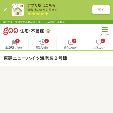
アプリ版はこちら
開く
複数社の物件を探せる！
NTTグループ運営の不動産総合サイト goo住宅・不動産
0
0
0
0
最近検索した条件
最近見た物件
保存した条件
お気に入り
東建ニューハイツ海老名２号棟