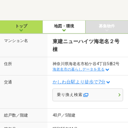
トップ
地図・環境
募集物件
マンション名
東建ニューハイツ海老名２号
棟
住所
神奈川県海老名市柏ケ谷4丁目5番2号
海老名市の暮らしデータを見る
かしわ台駅より徒歩で7分
交通
乗り換え検索
総戸数／階建
40戸／5階建