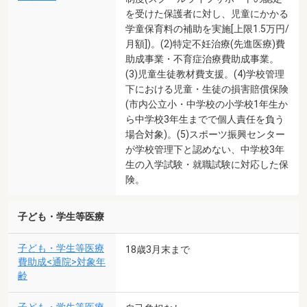
を受けた保護者に対し、児童にかかる
学童保育料の補助を実施[上限1.5万円/
月額])。(2)特定不妊治療(先進医療)費
助成事業・不育症治療費助成事業。
(3)児童生徒教材費支援。(4)学校管理
下における児童・生徒の損害賠償保険
(市内公立小・中学校の小学校1年生か
ら中学校3年生までで個人責任を負う
場合対象)。(5)スポーツ振興センター
が学校管理下と認めない、中学校3年
生の入学試験・就職試験に対応した保
険。
子ども・学生等医療
子ども・学生等医療
18歳3月末まで
費助成<通院>対象年
齢