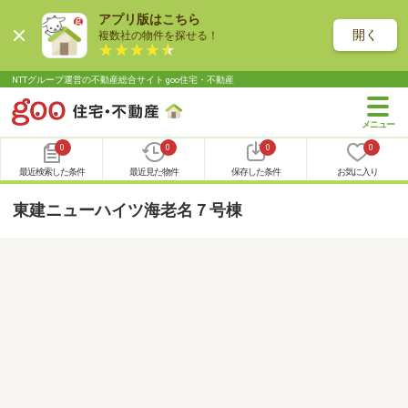
アプリ版はこちら
開く
複数社の物件を探せる！
NTTグループ運営の不動産総合サイト goo住宅・不動産
0
0
0
0
最近検索した条件
最近見た物件
保存した条件
お気に入り
東建ニューハイツ海老名７号棟