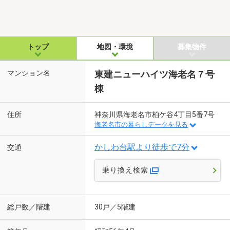
トップ
地図・環境
募集物件
マンション名
東建ニューハイツ海老名７号
棟
住所
神奈川県海老名市柏ケ谷4丁目5番7号
海老名市の暮らしデータを見る
かしわ台駅より徒歩で7分
交通
乗り換え検索
総戸数／階建
30戸／5階建