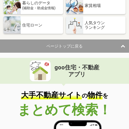
暮らしのデータ
家賃相場
(補助金・助成金情報)
人気タウン
住宅ローン
ランキング
ページトップに戻る
goo住宅・不動産
アプリ
大手不動産サイト
物件
の
を
まとめて検索！