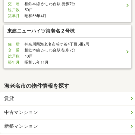
交 通
相鉄本線 かしわ台駅 徒歩7分
総戸数
50戸
築年月
昭和56年4月
東建ニューハイツ海老名２号棟
住 所
神奈川県海老名市柏ケ谷4丁目5番2号
交 通
相鉄本線 かしわ台駅 徒歩7分
総戸数
40戸
築年月
昭和55年11月
海老名市の物件情報を探す
賃貸
中古マンション
新築マンション