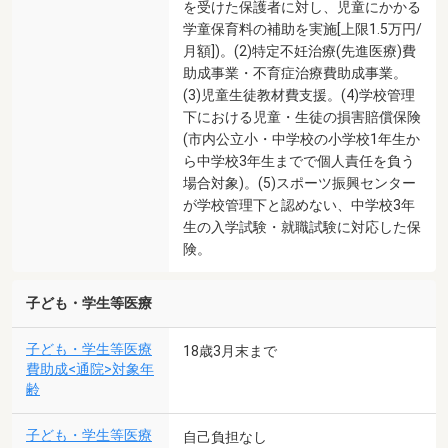
を受けた保護者に対し、児童にかかる
学童保育料の補助を実施[上限1.5万円/
月額])。(2)特定不妊治療(先進医療)費
助成事業・不育症治療費助成事業。
(3)児童生徒教材費支援。(4)学校管理
下における児童・生徒の損害賠償保険
(市内公立小・中学校の小学校1年生か
ら中学校3年生までで個人責任を負う
場合対象)。(5)スポーツ振興センター
が学校管理下と認めない、中学校3年
生の入学試験・就職試験に対応した保
険。
子ども・学生等医療
子ども・学生等医療
18歳3月末まで
費助成<通院>対象年
齢
子ども・学生等医療
自己負担なし