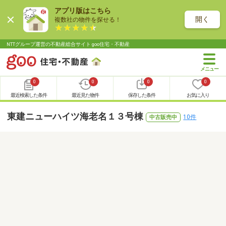
アプリ版はこちら
開く
複数社の物件を探せる！
NTTグループ運営の不動産総合サイト goo住宅・不動産
0
0
0
0
最近検索した条件
最近見た物件
保存した条件
お気に入り
東建ニューハイツ海老名１３号棟
10件
中古販売中