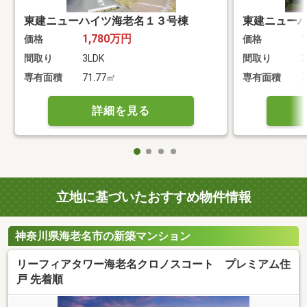
東建ニューハイツ海老名１３号棟
東建ニュー
1,780万円
価格
価格
間取り
3LDK
間取り
3
専有面積
71.77㎡
専有面積
7
詳細を見る
立地に基づいたおすすめ物件情報
神奈川県海老名市の新築マンション
リーフィアタワー海老名クロノスコート プレミアム住
戸 先着順