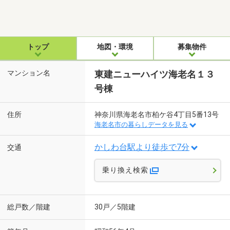
トップ
地図・環境
募集物件
マンション名
東建ニューハイツ海老名１３
号棟
住所
神奈川県海老名市柏ケ谷4丁目5番13号
海老名市の暮らしデータを見る
かしわ台駅より徒歩で7分
交通
乗り換え検索
総戸数／階建
30戸／5階建