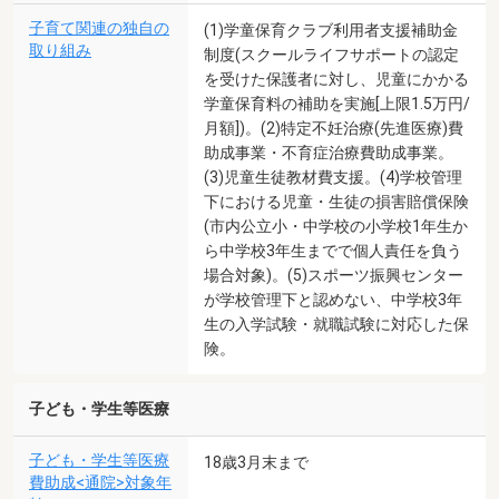
子育て関連の独自の
(1)学童保育クラブ利用者支援補助金
取り組み
制度(スクールライフサポートの認定
を受けた保護者に対し、児童にかかる
学童保育料の補助を実施[上限1.5万円/
月額])。(2)特定不妊治療(先進医療)費
助成事業・不育症治療費助成事業。
(3)児童生徒教材費支援。(4)学校管理
下における児童・生徒の損害賠償保険
(市内公立小・中学校の小学校1年生か
ら中学校3年生までで個人責任を負う
場合対象)。(5)スポーツ振興センター
が学校管理下と認めない、中学校3年
生の入学試験・就職試験に対応した保
険。
子ども・学生等医療
子ども・学生等医療
18歳3月末まで
費助成<通院>対象年