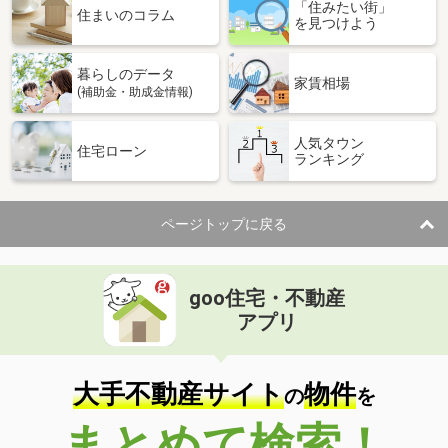
「住みたい街」
住まいのコラム
を見つけよう
暮らしのデータ
家賃相場
(補助金・助成金情報)
人気タウン
住宅ローン
ランキング
ページトップに戻る
goo住宅・不動産
アプリ
大手不動産サイト
物件
の
を
まとめて検索！