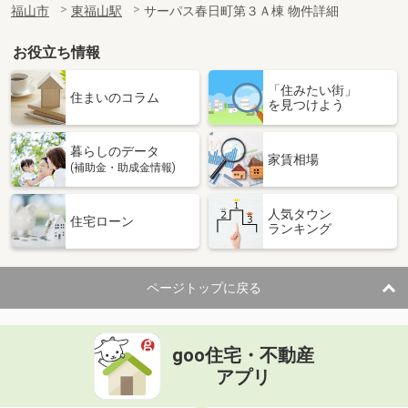
福山市
東福山駅
サーパス春日町第３Ａ棟 物件詳細
お役立ち情報
「住みたい街」
住まいのコラム
を見つけよう
暮らしのデータ
家賃相場
(補助金・助成金情報)
人気タウン
住宅ローン
ランキング
ページトップに戻る
goo住宅・不動産
アプリ