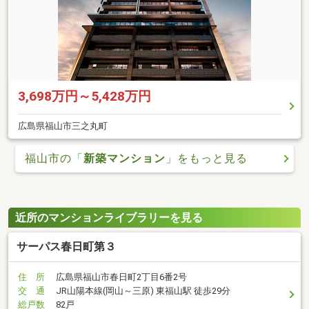
3,698万円～5,428万円
広島県福山市三之丸町
福山市の「
新築マンション
」をもっと見る
近所のマンションライブラリーを見る
サーパス春日町第３
住 所
広島県福山市春日町2丁目6番2号
交 通
JR山陽本線(岡山～三原) 東福山駅 徒歩29分
総戸数
82戸