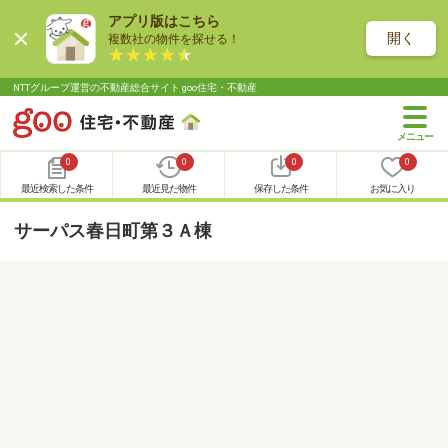
アプリ版はこちら
開く
複数社の物件を探せる！
NTTグループ運営の不動産総合サイト goo住宅・不動産
0
0
0
0
最近検索した条件
最近見た物件
保存した条件
お気に入り
サーパス春日町第３Ａ棟