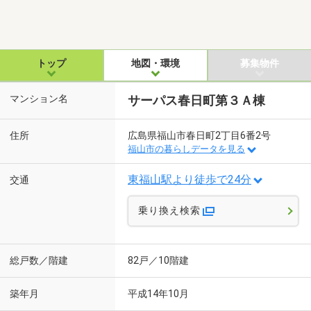
トップ
地図・環境
募集物件
マンション名
サーパス春日町第３Ａ棟
住所
広島県福山市春日町2丁目6番2号
福山市の暮らしデータを見る
東福山駅より徒歩で24分
交通
乗り換え検索
総戸数／階建
82戸／10階建
築年月
平成14年10月