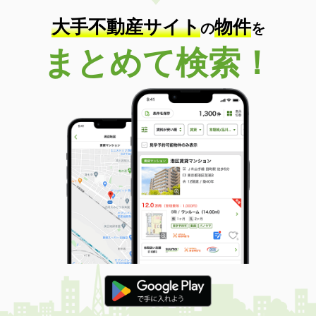
大手不動産サイト
物件
の
を
まとめて検索！