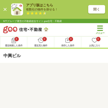
アプリ版はこちら
開く
複数社の物件を探せる！
NTTグループ運営の不動産総合サイト goo住宅・不動産
0
0
0
0
最近検索した条件
最近見た物件
保存した条件
お気に入り
中興ビル