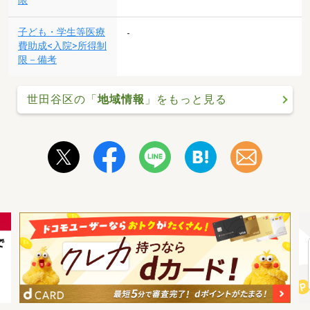
限
子ども・学生等医療
-
費助成<入院>所得制
限－備考
世田谷区の「
地域情報
」をもっと見る