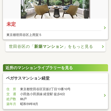
未定
東京都世田谷区上用賀５
世田谷区の「
新築マンション
」をもっと見る
近所のマンションライブラリーを見る
ペガサスマンション経堂
住 所
東京都世田谷区宮坂2丁目13番10号
交 通
小田急小田原線 経堂駅 徒歩6分
総戸数
86戸
築年月
昭和59年8月