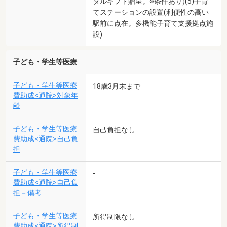
タルギフト贈呈。※条件あり)(5)子育
てステーションの設置(利便性の高い
駅前に点在。多機能子育て支援拠点施
設)
子ども・学生等医療
子ども・学生等医療
18歳3月末まで
費助成<通院>対象年
齢
子ども・学生等医療
自己負担なし
費助成<通院>自己負
担
子ども・学生等医療
-
費助成<通院>自己負
担－備考
子ども・学生等医療
所得制限なし
費助成<通院>所得制