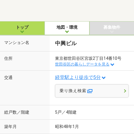
トップ
地図・環境
募集物件
マンション名
中興ビル
住所
東京都世田谷区宮坂2丁目14番10号
世田谷区の暮らしデータを見る
経堂駅より徒歩で5分
交通
乗り換え検索
総戸数／階建
5戸／4階建
築年月
昭和48年1月