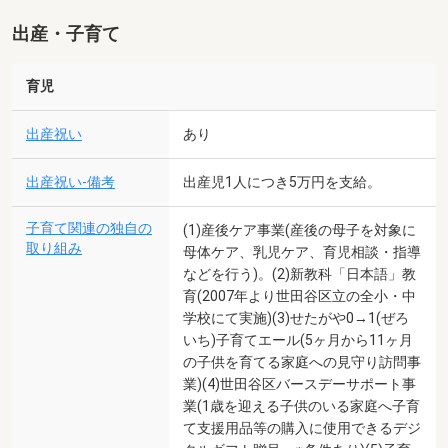
出産・子育て
育児
出産祝い
あり
出産祝い-備考
出産児1人につき5万円を支給。
子育て関連の独自の
(1)産後ケア事業(産後の母子を対象に
取り組み
母体ケア、乳児ケア、育児相談・指導
などを行う)。(2)新教科「日本語」教
育(2007年より世田谷区立の全小・中
学校にて実施)(3)せたがや0→1(ぜろ
いち)子育てエール(5ヶ月から11ヶ月
の子供を育てる家庭への見守り訪問事
業)(4)世田谷区バースデーサポート事
業(1歳を迎える子供のいる家庭へ子育
て支援用品等の購入に使用できるデジ